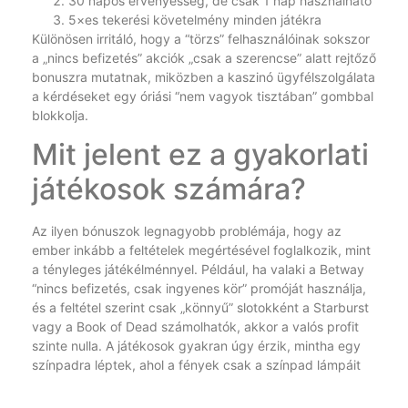
30 napos érvényesség, de csak 1 nap használható
5×es tekerési követelmény minden játékra
Különösen irritáló, hogy a “törzs” felhasználóinak sokszor
a „nincs befizetés” akciók „csak a szerencse” alatt rejtőző
bonuszra mutatnak, miközben a kaszinó ügyfélszolgálata
a kérdéseket egy óriási “nem vagyok tisztában” gombbal
blokkolja.
Mit jelent ez a gyakorlati
játékosok számára?
Az ilyen bónuszok legnagyobb problémája, hogy az
ember inkább a feltételek megértésével foglalkozik, mint
a tényleges játékélménnyel. Például, ha valaki a Betway
“nincs befizetés, csak ingyenes kör” promóját használja,
és a feltétel szerint csak „könnyű” slotokként a Starburst
vagy a Book of Dead számolhatók, akkor a valós profit
szinte nulla. A játékosok gyakran úgy érzik, mintha egy
színpadra léptek, ahol a fények csak a színpad lámpáit
jelzik, nem pedig a közönség tapsát.