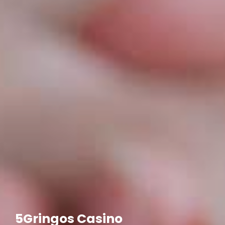
5Gringos Casino