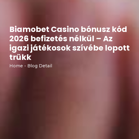
Biamobet Casino bónusz kód
2026 befizetés nélkül – Az
igazi játékosok szívébe lopott
trükk
Home - Blog Detail