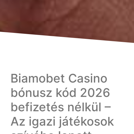
Biamobet Casino
bónusz kód 2026
befizetés nélkül –
Az igazi játékosok