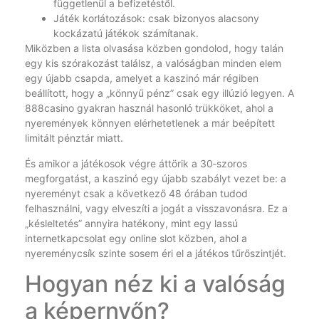
függetlenül a befizetéstől.
Játék korlátozások: csak bizonyos alacsony
kockázatú játékok számítanak.
Miközben a lista olvasása közben gondolod, hogy talán
egy kis szórakozást találsz, a valóságban minden elem
egy újabb csapda, amelyet a kaszinó már régiben
beállított, hogy a „könnyű pénz” csak egy illúzió legyen. A
888casino gyakran használ hasonló trükköket, ahol a
nyeremények könnyen elérhetetlenek a már beépített
limitált pénztár miatt.
És amikor a játékosok végre áttörik a 30‑szoros
megforgatást, a kaszinó egy újabb szabályt vezet be: a
nyereményt csak a következő 48 órában tudod
felhasználni, vagy elveszíti a jogát a visszavonásra. Ez a
„késleltetés” annyira hatékony, mint egy lassú
internetkapcsolat egy online slot közben, ahol a
nyereménycsík szinte sosem éri el a játékos tűrőszintjét.
Hogyan néz ki a valóság
a képernyőn?