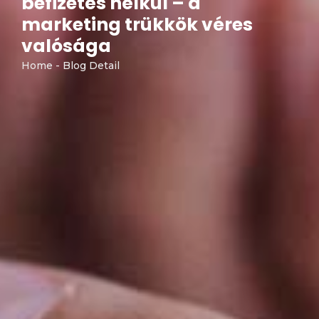
befizetés nélkül – a
marketing trükkök véres
valósága
Home - Blog Detail