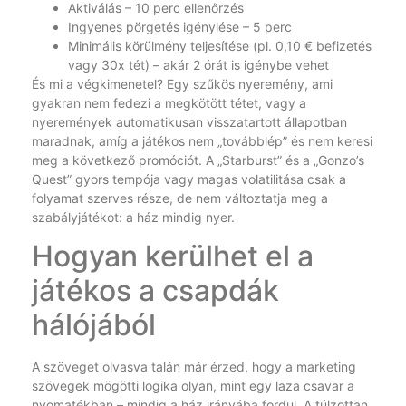
Aktiválás – 10 perc ellenőrzés
Ingyenes pörgetés igénylése – 5 perc
Minimális körülmény teljesítése (pl. 0,10 € befizetés
vagy 30x tét) – akár 2 órát is igénybe vehet
És mi a végkimenetel? Egy szűkös nyeremény, ami
gyakran nem fedezi a megkötött tétet, vagy a
nyeremények automatikusan visszatartott állapotban
maradnak, amíg a játékos nem „továbblép” és nem keresi
meg a következő promóciót. A „Starburst” és a „Gonzo’s
Quest” gyors tempója vagy magas volatilitása csak a
folyamat szerves része, de nem változtatja meg a
szabályjátékot: a ház mindig nyer.
Hogyan kerülhet el a
játékos a csapdák
hálójából
A szöveget olvasva talán már érzed, hogy a marketing
szövegek mögötti logika olyan, mint egy laza csavar a
nyomatékban – mindig a ház irányába fordul. A túlzottan