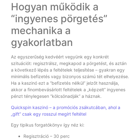
Hogyan működik a
“ingyenes pörgetés”
mechanika a
gyakorlatban
Az egyszerűség kedvéért vegyünk egy konkrét
szituációt: regisztrálsz, megkapod a pörgetést, és aztán
a következő lépés a feltételek teljesítése – gyakran egy
minimális befizetés vagy bizonyos számú tét elhelyezése.
Ha a kaszinó ezt a “befizetés nélkül” jelzőt használja,
akkor a finombevásárlott feltételek a „képzelt” ingyenes
pénzt ténylegesen “kölcsönadják” a háznak.
Quickspin kaszinó – a promóciós zsákutcában, ahol a
„gift” csak egy rosszul megírt feltétel
Egy tipikus forgatókönyv így néz ki:
Regisztráció – 30 perc