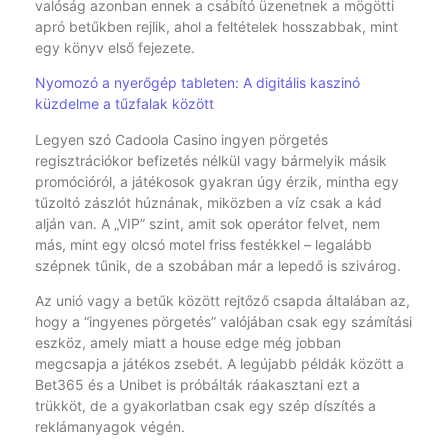
valóság azonban ennek a csábító üzenetnek a mögötti
apró betűkben rejlik, ahol a feltételek hosszabbak, mint
egy könyv első fejezete.
Nyomozó a nyerőgép tableten: A digitális kaszinó
küzdelme a tűzfalak között
Legyen szó Cadoola Casino ingyen pörgetés
regisztrációkor befizetés nélkül vagy bármelyik másik
promócióról, a játékosok gyakran úgy érzik, mintha egy
tűzoltó zászlót húznának, miközben a víz csak a kád
alján van. A „VIP” szint, amit sok operátor felvet, nem
más, mint egy olcsó motel friss festékkel – legalább
szépnek tűnik, de a szobában már a lepedő is szivárog.
Az unió vagy a betűk között rejtőző csapda általában az,
hogy a “ingyenes pörgetés” valójában csak egy számítási
eszköz, amely miatt a house edge még jobban
megcsapja a játékos zsebét. A legújabb példák között a
Bet365 és a Unibet is próbálták ráakasztani ezt a
trükköt, de a gyakorlatban csak egy szép díszítés a
reklámanyagok végén.