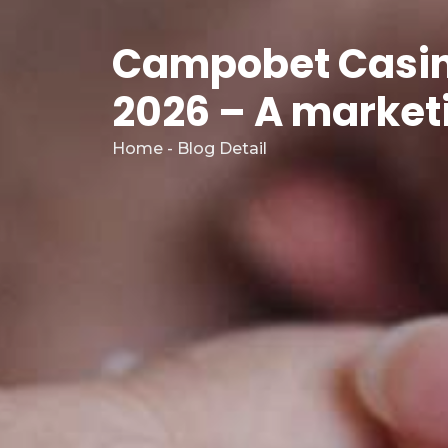
Campobet Casino
2026 – A market
Home - Blog Detail