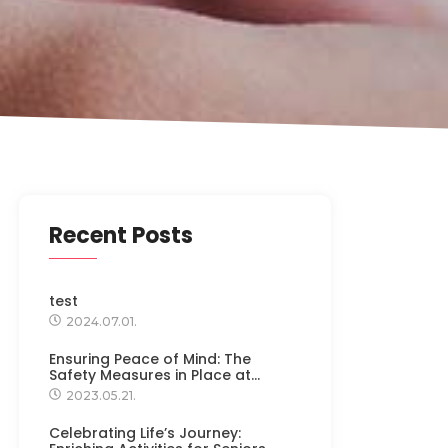
Recent Posts
test
2024.07.01.
Ensuring Peace of Mind: The
Safety Measures in Place at…
2023.05.21.
Celebrating Life’s Journey: