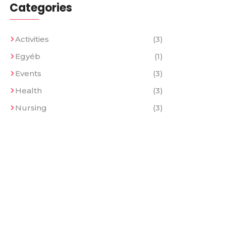
Categories
Activities
(3)
Egyéb
(1)
Events
(3)
Health
(3)
Nursing
(3)