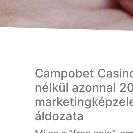
Campobet Casino 
nélkül azonnal 2
marketingképzel
áldozata