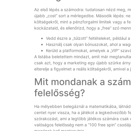
Az első lépés a számodra: tudatosan nézd meg, m
újabb „cost” sort a mérlegedbe. Második lépés: ne
költségekről, mint a pénzforgalmi limitek vagy a felv
kockázataid, és ellenőrizd, hogy a „free” szó menn
Vedd észre a „túlzott” feltételeket, például
Használj csak olyan bónuszokat, ahol a wage
Kerüld a platformokat, amelyek a „VIP” szav
A listába beletettem mindazt, amit már megtanult
csak azt, hogy a marketing egy újabb szürke árnya
elterelje a figyelmet a reális költségekről, amivel 
Mit mondanak a számo
felelősség?
Ha mélyebben belegáznál a matematikába, látnád,
centet nyer vissza, ha a játékot a legkedvezőbb fel
szórakozást, ami a legtöbb játékos számára csak 
valóságos felelősség nem a “100 free spin” csodáj
magának kell megtanulnia.