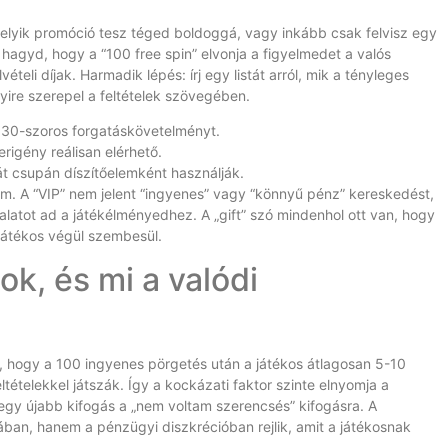
elyik promóció tesz téged boldoggá, vagy inkább csak felvisz egy
 hagyd, hogy a “100 free spin” elvonja a figyelmedet a valós
ételi díjak. Harmadik lépés: írj egy listát arról, mik a tényleges
yire szerepel a feltételek szövegében.
 a 30-szoros forgatáskövetelményt.
rigény reálisan elérhető.
át csupán díszítőelemként használják.
am. A “VIP” nem jelent “ingyenes” vagy “könnyű pénz” kereskedést,
latot ad a játékélményedhez. A „gift” szó mindenhol ott van, hogy
a játékos végül szembesül.
k, és mi a valódi
 hogy a 100 ingyenes pörgetés után a játékos átlagosan 5-10
tételekkel játszák. Így a kockázati faktor szinte elnyomja a
egy újabb kifogás a „nem voltam szerencsés” kifogásra. A
ában, hanem a pénzügyi diszkrécióban rejlik, amit a játékosnak