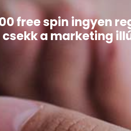
00 free spin ingyen reg
csekk a marketing illú