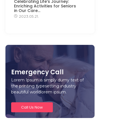
Celebrating Life’s Journey:
Enriching Activities for Seniors
in Our Care…
2023.05.21.
Emergency Call
Lorem Ipsum is simply dumy text of
the printing typesetting industry
beautiful worldlorem ipsum.
Call Us Now