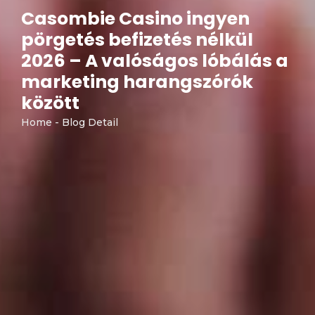
Casombie Casino ingyen
pörgetés befizetés nélkül
2026 – A valóságos lóbálás a
marketing harangszórók
között
Home - Blog Detail