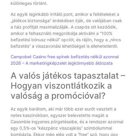
különleges történt.
Az egyik leginkább irritáló pont, amikor a feltételeket a
„játékos biztonsága” érdekében írják, de valójában csak
a ház profitját maximalizálják. A csapda ott kezdődik,
amikor a felhasználó megpróbálja aktiválni a “100%
befizetési bónusz nélkül” opciót, és rájön, hogy a „nincs
befizetés” a visszavonási lehetőséget is ellehetetleníti.
Campobet Casino free spinek befizetés nélkül azonnal
2026 – A marketingképzelet legkönnyebb áldozata
A valós játékos tapasztalat –
Hogyan viszontlátkozik a
valóság a promócióval?
Az egyik barátom, aki már több ezer eurót vesztett a
netes kaszinókban, egyszer belevetette magát a
Casombie ingyenes pörgetéseibe, és a rendszer azonnal
egy 0,5%-os “készpénz visszajárás” szimbólummal
bombázta. Ekkor még elég volt a “free” szó, hogy úgy