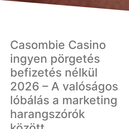
Casombie Casino
ingyen pörgetés
befizetés nélkül
2026 – A valóságos
lóbálás a marketing
harangszórók
között