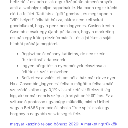
befizetés” csapda csak egy középűrűn átmenő árnyék,
amit a szabályok alján ragadnak le. Ha már a regisztráció
előtt a felület “Kattints a “gift” gombra, és megkapod a
“VIP” helyet!” feliratát húzza, akkor nem kell sokat
gondolkozni, hogy a pénz nem ingyenes. Casino-ként a
Casombie csak egy újabb példa arra, hogy a marketing
csupán egy köteg dezinformáció – és a játékos a saját
bimbót próbálja megtörni.
Regisztráció: néhány kattintás, de név szerint
“biztosítási” adatcserék
Ingyen pörgetés: a nyeremények elosztása a
feltételek szűk csövében
Befizetés: a valós tét, amiből a ház már eleve nyer
Ha a Casombie „ingyenes” felirata mögött a felhasználói
szerződés alján egy 0,1% visszafizetési kötelezettség
lóg, akkor már nem is szép a „kártyát anélkül” írás. Ez a
szituáció pontosan ugyanúgy működik, mint a Unibet
vagy a Bet365 promóciói, ahol a “free spin” csak egy
horgony a nagyobb veszteségek felé.
magyar kaszinó reload bónusz 2026: A marketingtrükkök