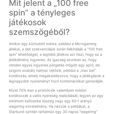
Mit jelent a „100 free
spin” a tényleges
játékosok
szemszögéből?
Amikor egy köztudott márka, például a Microgaming
játékai, a slot szekvenciájuk során felkínálják a “100 free
spin” lehetőséget, a legtöbb játékos azt hiszi, hogy ez a
játékélmény ingyenes. Az igazság azonban az, hogy
minden egyes ingyenes pörgetés mögött egy apró, de
szigorú szabály halmaz rejtőzik, például a „max bet”
korlátozás, amely megakadályozza, hogy a játékgépek a
legnagyobb nyereményt hozó kombinációkat generálják.
Közel 70%-ban a promóciók valamilyen módon
korlátozzák a valós nyereség realizálását, legyen az egy
minimum befizetési összeg vagy egy 60:1 arányú
wagering követelmény. Ha nézzük a példákat, a
Starburst szintén tartalmaz egy 30 napos “wagering”