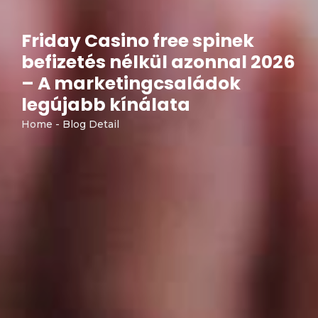
Friday Casino free spinek
befizetés nélkül azonnal 2026
– A marketingcsaládok
legújabb kínálata
Home - Blog Detail