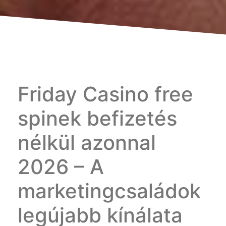
Friday Casino free
spinek befizetés
nélkül azonnal
2026 – A
marketingcsaládok
legújabb kínálata