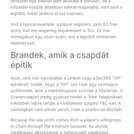
rendszer egy pillanat alatt aktiválja a bónuszt, de a
kifizetési küszöb általában sokkal magasabb, mint amit a
legtöbb hobbi játékos el tud képzelni.
And a typical example: a player registers, gets 50 free
spins, but the wagering requirement is 30x. Ez már
önmagában egy olyan szám, ami a legtöbb embernek
félelmet kelt.
Brandek, amik a csapdát
építik
Azok, akik már kipróbálták a Unibet vagy a Bet365 “VIP”
ajánlatait, tudják, hogy a “VIP” szó csak egy csomagos
szótöredék, amit a marketingesek szórnak a hősöknek. A
Szerencseport pedig gyakran hirdeti a “free” felajánlásait,
miközben rejtve tartják a kivételesen szigorú T&C-ket. A
valóságban nem adnak pénzt, csak a szerencse illúzióját.
Because the real profit comes from a player’s willingness
to churn through the minimum turnover. Az akciók
tökéletesen illeszkednek a felhasználói viselkedés