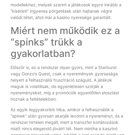
modellekhez, melyek szerint a játékosok egyre inkább a
“kísérleti” ingyenes pörgetések után hajtanak végre
valódi tétet, ahol már a kasino nyeresége garantált.
Miért nem működik ez a
“spinks” trükk a
gyakorlatban?
Először is, ez a rendszer olyan gyors, mint a Starburst
vagy Gonzo’s Quest, csak a nyeremények gyorsasága
helyett a felhasználói frusztráció száguld. A játékok
maguk is volatilisak, de egyenletesen szórják a
nyereményeket, míg a promóciók egyenlőtlen eloszlást
hoznak a feltételekben.
Az egyik leggyakoribb hiba, amikor a felhasználók a
“spinek” után gyorsan akarják levonni a nyereményt, és a
rendszer hirtelen megáll, mert a transzfer korlátozások
miatt nincs elegendő jóváírt tét. Nem mintha a kaszinó
gondosan tervezett volna, inkább a jogi csapda miatt van