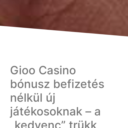
Gioo Casino
bónusz befizetés
nélkül új
játékosoknak – a
„kedvenc” trükk,