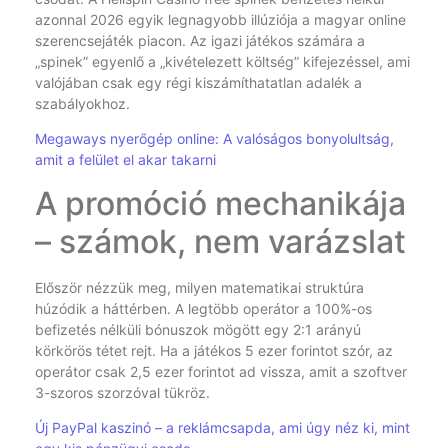
azonnal 2026 egyik legnagyobb illúziója a magyar online
szerencsejáték piacon. Az igazi játékos számára a
„spinek” egyenlő a „kivételezett költség” kifejezéssel, ami
valójában csak egy régi kiszámíthatatlan adalék a
szabályokhoz.
Megaways nyerőgép online: A valóságos bonyolultság,
amit a felület el akar takarni
A promóció mechanikája
– számok, nem varázslat
Először nézzük meg, milyen matematikai struktúra
húzódik a háttérben. A legtöbb operátor a 100%-os
befizetés nélküli bónuszok mögött egy 2:1 arányú
körkörös tétet rejt. Ha a játékos 5 ezer forintot szór, az
operátor csak 2,5 ezer forintot ad vissza, amit a szoftver
3-szoros szorzóval tükröz.
Új PayPal kaszinó – a reklámcsapda, ami úgy néz ki, mint