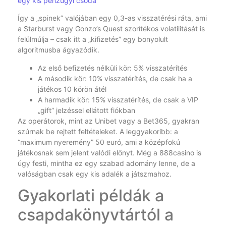
egy kis pénzügyi csoda
Így a „spinek” valójában egy 0,3-as visszatérési ráta, ami
a Starburst vagy Gonzo’s Quest szorítékos volatilitását is
felülmúlja – csak itt a „kifizetés” egy bonyolult
algoritmusba ágyazódik.
Az első befizetés nélküli kör: 5% visszatérítés
A második kör: 10% visszatérítés, de csak ha a
játékos 10 körön átél
A harmadik kör: 15% visszatérítés, de csak a VIP
„gift” jelzéssel ellátott fiókban
Az operátorok, mint az Unibet vagy a Bet365, gyakran
szúrnak be rejtett feltételeket. A leggyakoribb: a
“maximum nyeremény” 50 euró, ami a középfokú
játékosnak sem jelent valódi előnyt. Még a 888casino is
úgy festi, mintha ez egy szabad adomány lenne, de a
valóságban csak egy kis adalék a játszmahoz.
Gyakorlati példák a
csapdakönyvtártól a