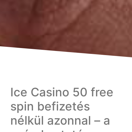
Ice Casino 50 free
spin befizetés
nélkül azonnal – a