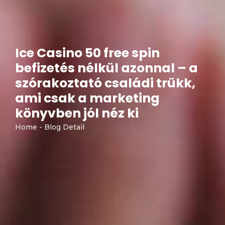
Ice Casino 50 free spin
befizetés nélkül azonnal – a
szórakoztató családi trükk,
ami csak a marketing
könyvben jól néz ki
Home - Blog Detail