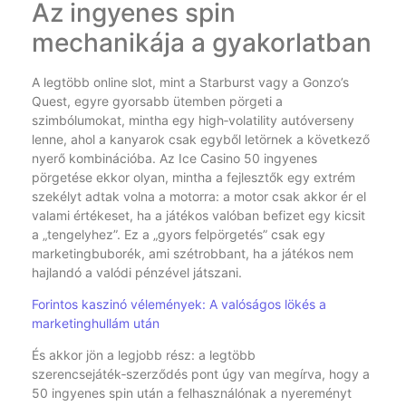
Az ingyenes spin
mechanikája a gyakorlatban
A legtöbb online slot, mint a Starburst vagy a Gonzo’s
Quest, egyre gyorsabb ütemben pörgeti a
szimbólumokat, mintha egy high‑volatility autóverseny
lenne, ahol a kanyarok csak egyből letörnek a következő
nyerő kombinációba. Az Ice Casino 50 ingyenes
pörgetése ekkor olyan, mintha a fejlesztők egy extrém
szekélyt adtak volna a motorra: a motor csak akkor ér el
valami értékeset, ha a játékos valóban befizet egy kicsit
a „tengelyhez”. Ez a „gyors felpörgetés” csak egy
marketingbuborék, ami szétrobbant, ha a játékos nem
hajlandó a valódi pénzével játszani.
Forintos kaszinó vélemények: A valóságos lökés a
marketinghullám után
És akkor jön a legjobb rész: a legtöbb
szerencsejáték‑szerződés pont úgy van megírva, hogy a
50 ingyenes spin után a felhasználónak a nyereményt