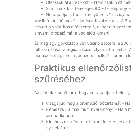
Olvassuk el a T&C-ket! – Nem csak a színeze
Számítsuk ki a tényleges ROI-t! – Elég egy eg
Ne ragadjunk be a “könnyű pénz” illúziójába
Másik fontos tényező a játékok kiválasztása. A St
helyett a volatilitás a főszereplő, akkor a pörgeté
a nyerni próbáló már a vég előtt kimerül.
És még egy gondolat a Jet Casino esetére: a 200 
felhasználókat a regisztrációs folyamatba hajtsa. 
bónuszok útja, ahol a „befizetés nélkül” már nem lé
Praktikus ellenőrzől
szűréséhez
Az alábbiak segítenek, hogy ne ragadjunk bele e
Vizsgáljuk meg a promóció időtartamát – Ha 
Elemezzük a maximum nyereményt – Ha a ma
színpadlámpa.
Ellenőrizzük a “max bet” korlátot – Ha csak 
gyerekjáték.