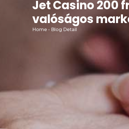
Jet Casino 200 f
valóságos mark
Home - Blog Detail