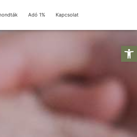
mondták
Adó 1%
Kapcsolat
Es