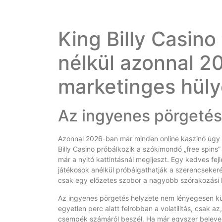
King Billy Casino
nélkül azonnal 20
marketinges hül
Az ingyenes pörgetés 
Azonnal 2026-ban már minden online kaszinó úgy bá
Billy Casino próbálkozik a szókimondó „free spins
már a nyitó kattintásnál megijeszt. Egy kedves fejle
játékosok anélkül próbálgathatják a szerencsekeré
csak egy előzetes szobor a nagyobb szórakozási k
Az ingyenes pörgetés helyzete nem lényegesen kü
egyetlen perc alatt felrobban a volatilitás, csak a
csempék számáról beszél. Ha már egyszer beleves