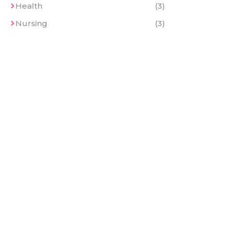
Health
(3)
Nursing
(3)