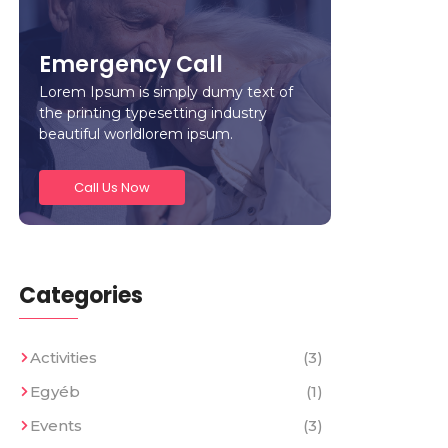
Emergency Call
Lorem Ipsum is simply dumy text of
the printing typesetting industry
beautiful worldlorem ipsum.
Call Us Now
Categories
Activities
(3)
Egyéb
(1)
Events
(3)