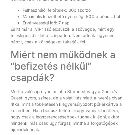
Felhasználói feltételek: 30x szorzó
Maximális kifizethető nyereség: 50% a bónuszból
Érvényességi idő: 7 nap
És itt már a „VIP” szó elcsúszik a szövegbe, mint egy
felesleges díszlet a színpadon. Nem adnak ingyenes
pénzt, csak a költségeket takarják fel.
Miért nem működnek a
“befizetés nélkül”
csapdák?
Mert a valóság olyan, mint a Starburst vagy a Gonzo’s
Quest: gyors, színes, de a volatilitás miatt a nyerés olyan
ritka, mint a tökéletesen kiegyensúlyozott pókerkártya a
kezedben. Ha a bónusz feltételei úgy vannak beállítva,
hogy csak a legszerencsésebbek tudnak kilépni, akkor
mindenki más csak úgy forgat, mintha a forgatógépek
újraindulnának.