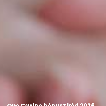
One Casino bónusz kód 2026