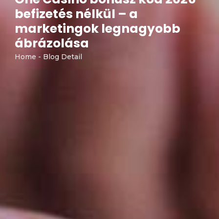
befizetés nélkül – a
marketingok legnagyobb
ábrázolása
Home - Blog Detail