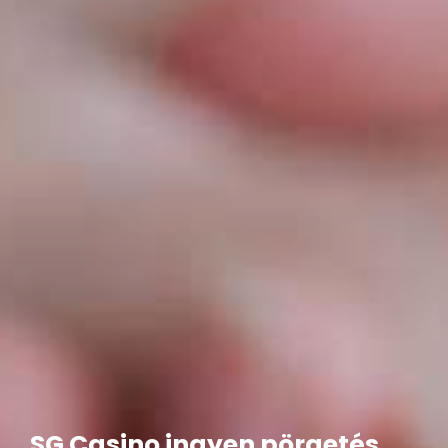
SG Casino ingyen pörgetés