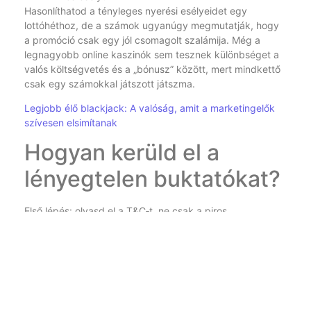
Hasonlíthatod a tényleges nyerési esélyeidet egy
lottóhéthoz, de a számok ugyanúgy megmutatják, hogy
a promóció csak egy jól csomagolt szalámija. Még a
legnagyobb online kaszinók sem tesznek különbséget a
valós költségvetés és a „bónusz” között, mert mindkettő
csak egy számokkal játszott játszma.
Legjobb élő blackjack: A valóság, amit a marketingelők
szívesen elsimítanak
Hogyan kerüld el a
lényegtelen buktatókat?
Első lépés: olvasd el a T&C‑t, ne csak a piros
szövegdobozt tekintsd át. A legtöbb esetben már a
legelső bekezdésben ott áll a „kifizetési követelmény
30‑szeres”.
De ne csak a betűkbetűket nézd, hanem figyeld a
felhasználói élményt is. Ha a regisztráció menüje több
oldalas, és minden lépésnél újabb „gift” megjelenik, akkor