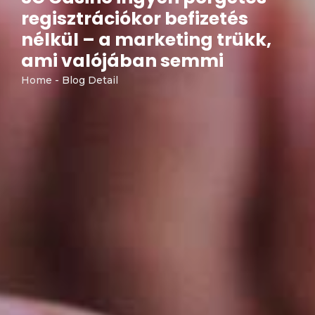
regisztrációkor befizetés
nélkül – a marketing trükk,
ami valójában semmi
Home - Blog Detail