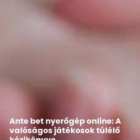
Ante bet nyerőgép online: A
valóságos játékosok túlélő
kézikönyve