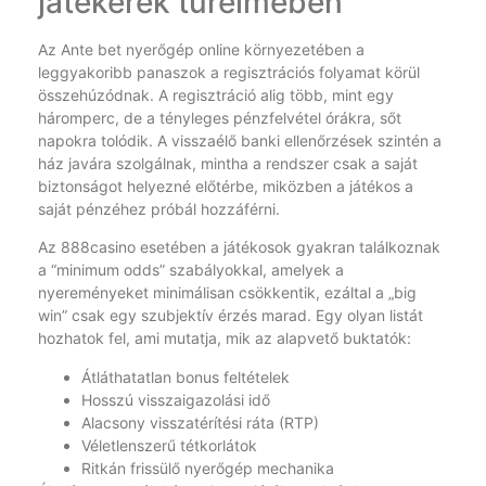
játékerek türelmében
Az Ante bet nyerőgép online környezetében a
leggyakoribb panaszok a regisztrációs folyamat körül
összehúzódnak. A regisztráció alig több, mint egy
háromperc, de a tényleges pénzfelvétel órákra, sőt
napokra tolódik. A visszaélő banki ellenőrzések szintén a
ház javára szolgálnak, mintha a rendszer csak a saját
biztonságot helyezné előtérbe, miközben a játékos a
saját pénzéhez próbál hozzáférni.
Az 888casino esetében a játékosok gyakran találkoznak
a “minimum odds” szabályokkal, amelyek a
nyereményeket minimálisan csökkentik, ezáltal a „big
win” csak egy szubjektív érzés marad. Egy olyan listát
hozhatok fel, ami mutatja, mik az alapvető buktatók:
Átláthatatlan bonus feltételek
Hosszú visszaigazolási idő
Alacsony visszatérítési ráta (RTP)
Véletlenszerű tétkorlátok
Ritkán frissülő nyerőgép mechanika