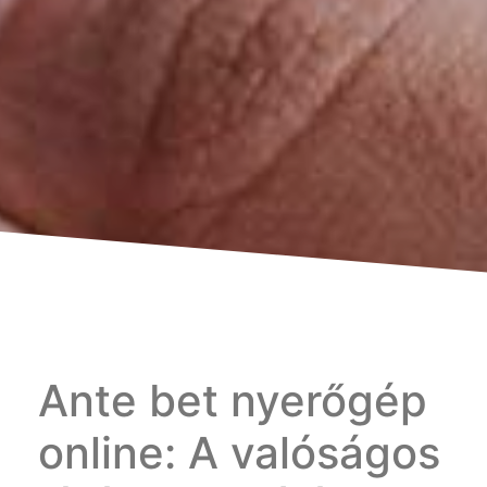
Ante bet nyerőgép
online: A valóságos