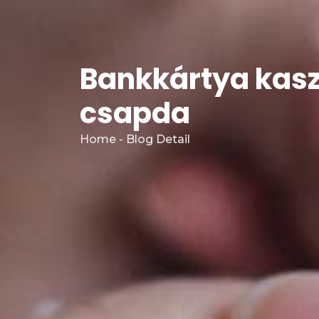
Bankkártya kasz
csapda
Home - Blog Detail