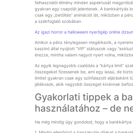
felhasználói élmény minden aspektusát megpróbál
gyakran egy csapdát jelentenek. A bankkártyás be
csak egy „betöltés” animációt lát, miközben a pénz
a székfoglaló szobában.
Az igazi horror a halloweeni nyerőgép online dzsu
Amikor a pénz ténylegesen megérkezik, a nyeremén
kaszinó által nyújtott “VIP” státuszok vagy “exkl
érezze, mintha valami nagyot nyert volna, miközbe
Az egyik legnagyobb csalódás a “kártya limit” szab
összegeket fizessenek be, ami egy lassú, de bizt
limitet gyakran csak egy színfalazott eljárásként t
játékosok, akik nagyobb összeget kívánnak befizetn
Gyakorlati tippek a b
használatához – de n
Ha még mindig úgy gondolod, hogy a bankkártya a 
1. Mindig ellenőrizd a tranzakciós díjakat a bankod