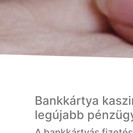
Bankkártya kaszi
legújabb pénzüg
A bankkártyás fizeté