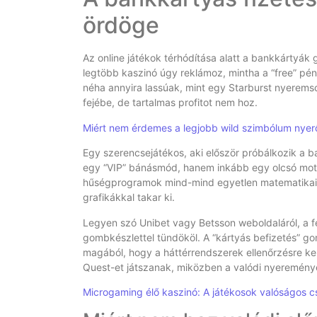
ördöge
Az online játékok térhódítása alatt a bankkártyák
legtöbb kaszinó úgy reklámoz, mintha a “free” pén
néha annyira lassúak, mint egy Starburst nyeremso
fejébe, de tartalmas profitot nem hoz.
Miért nem érdemes a legjobb wild szimbólum nyer
Egy szerencsejátékos, aki először próbálkozik a b
egy “VIP” bánásmód, hanem inkább egy olcsó motel fr
hűségprogramok mind-mind egyetlen matematikai e
grafikákkal takar ki.
Legyen szó Unibet vagy Betsson weboldaláról, a fe
gombkészlettel tündököl. A “kártyás befizetés” 
magából, hogy a háttérrendszerek ellenőrzésre ke
Quest-et játszanak, miközben a valódi nyeremény
Microgaming élő kaszinó: A játékosok valóságos 