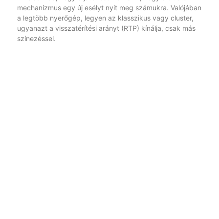
mechanizmus egy új esélyt nyit meg számukra. Valójában
a legtöbb nyerőgép, legyen az klasszikus vagy cluster,
ugyanazt a visszatérítési arányt (RTP) kínálja, csak más
színezéssel.
Második hiba: a „nagy nyeremény” ígérete. A nagyobb
csoportok csak nagyobb szórakozást jelentenek, de a
valós nyereség továbbra is a tét szórásából származik,
ami a legtöbb esetben veszteségre vezet. Még a
legnagyobb nyerésű pörgetés is csak egy apró csepp a
kőbe, ha a bankroll már előre lemerült.
Harmadik hiba az, hogy a játékosok a promóciókat úgy
kezelik, mintha adományok lennének. Egy „free spin” nem
az üdvözítő angyal, hanem egy apró cukorka a
fogorvosnál, amit csak azért adnak, hogy visszahúzzák a
vásárlókat a géphez.
Egyetlen dolog állhat a véleményed mögött: a
szerencsejáték csak egy szisztematikus veszteség.
Minden egyes új funkció, köztük a cluster nyerőgép
online, csak egy másik módja annak, hogy a játékosok a