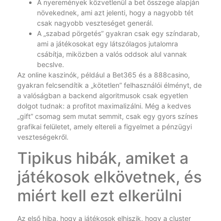
A nyeremények közvetlenül a bet összege alapján
növekednek, ami azt jelenti, hogy a nagyobb tét
csak nagyobb veszteséget generál.
A „szabad pörgetés” gyakran csak egy színdarab,
ami a játékosokat egy látszólagos jutalomra
csábítja, miközben a valós oddsok alul vannak
becslve.
Az online kaszinók, például a Bet365 és a 888casino,
gyakran felcsendítik a „kötetlen” felhasználói élményt, de
a valóságban a backend algoritmusok csak egyetlen
dolgot tudnak: a profitot maximalizálni. Még a kedves
„gift” csomag sem mutat semmit, csak egy gyors színes
grafikai felületet, amely eltereli a figyelmet a pénzügyi
veszteségekről.
Tipikus hibák, amiket a
játékosok elkövetnek, és
miért kell ezt elkerülni
Az első hiba, hogy a játékosok elhiszik, hogy a cluster