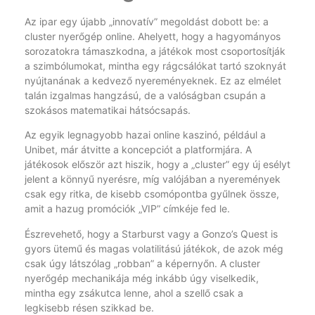
Az ipar egy újabb „innovatív” megoldást dobott be: a
cluster nyerőgép online. Ahelyett, hogy a hagyományos
sorozatokra támaszkodna, a játékok most csoportosítják
a szimbólumokat, mintha egy rágcsálókat tartó szoknyát
nyújtanának a kedvező nyereményeknek. Ez az elmélet
talán izgalmas hangzású, de a valóságban csupán a
szokásos matematikai hátsócsapás.
Az egyik legnagyobb hazai online kaszinó, például a
Unibet, már átvitte a koncepciót a platformjára. A
játékosok először azt hiszik, hogy a „cluster” egy új esélyt
jelent a könnyű nyerésre, míg valójában a nyeremények
csak egy ritka, de kisebb csomópontba gyűlnek össze,
amit a hazug promóciók „VIP” címkéje fed le.
Észrevehető, hogy a Starburst vagy a Gonzo’s Quest is
gyors ütemű és magas volatilitású játékok, de azok még
csak úgy látszólag „robban” a képernyőn. A cluster
nyerőgép mechanikája még inkább úgy viselkedik,
mintha egy zsákutca lenne, ahol a szellő csak a
legkisebb résen szikkad be.