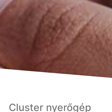
Cluster nyerőgép