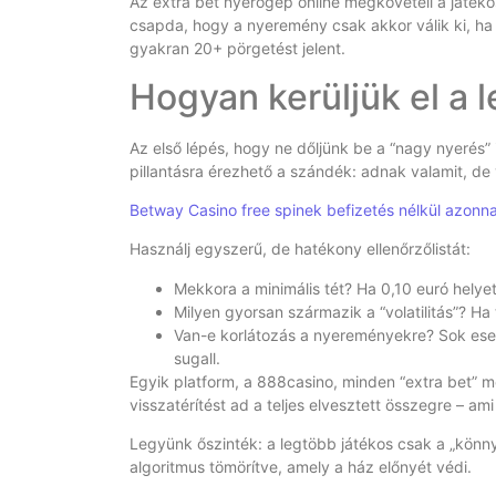
Az extra bet nyerőgép online megköveteli a játéko
csapda, hogy a nyeremény csak akkor válik ki, ha 
gyakran 20+ pörgetést jelent.
Hogyan kerüljük el a
Az első lépés, hogy ne dőljünk be a “nagy nyerés” i
pillantásra érezhető a szándék: adnak valamit, de 
Betway Casino free spinek befizetés nélkül azon
Használj egyszerű, de hatékony ellenőrzőlistát:
Mekkora a minimális tét? Ha 0,10 euró helyett
Milyen gyorsan származik a “volatilitás”? Ha 
Van-e korlátozás a nyereményekre? Sok ese
sugall.
Egyik platform, a 888casino, minden “extra bet” me
visszatérítést ad a teljes elvesztett összegre – 
Legyünk őszinték: a legtöbb játékos csak a „könny
algoritmus tömörítve, amely a ház előnyét védi.