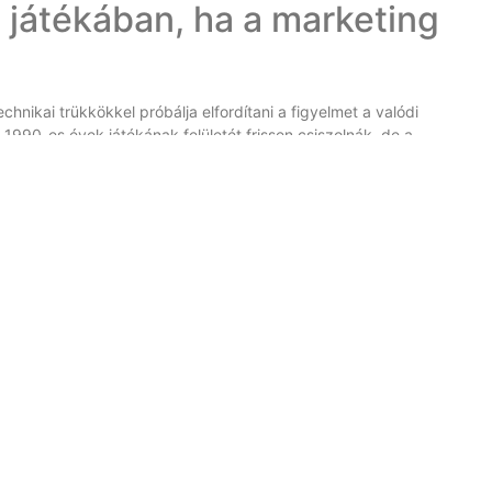
 játékában, ha a marketing
chnikai trükkökkel próbálja elfordítani a figyelmet a valódi
1990-es évek játékának felületét frissen csiszolnák, de a
b marketing trükk a profitmániás iparágban