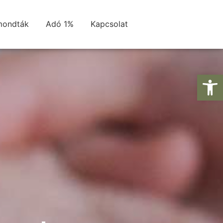
mondták
Adó 1%
Kapcsolat
Es