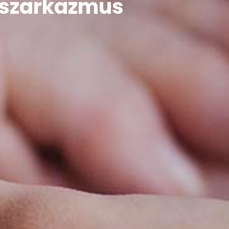
ó szarkazmus