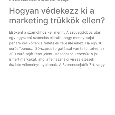
Hogyan védekezz ki a
marketing trükkök ellen?
Elsőként a számokhoz kell menni. A szövegdoboz után
egy egyszerű számolás elárulja, hogy mennyi saját
pénzre kell költeni a feltételek teljesítéséhez. Ha egy 10
eurós “bonusz” 30‑szoros forgatással van feltüntetve, az
300 euró saját tétet jelent. Másodszor, keressük a jól
ismert márkákat, ahol a felhasználói visszajelzések
őszinte véleményt nyújtanak. A Szerencsejáték Zrt. vagy
a Betsson például nem félnek kitetteni a kifizetési
arányukat, bár az is csak egy szám, ami mögött egy
nagyobb rendszer áll.
Különleges bónusz online kaszinó: A
marketinggondnokok kedvenc hamis ígérete
Végül, ha valaki mégis el akarja kezdeni a “könnyű” pénz
keresést, legalább úgy kell játszania, mintha egy