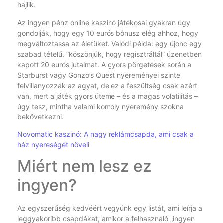
hajlik.
Az ingyen pénz online kaszinó játékosai gyakran úgy
gondolják, hogy egy 10 eurós bónusz elég ahhoz, hogy
megváltoztassa az életüket. Valódi példa: egy újonc egy
szabad tételű, “köszönjük, hogy regisztráltál” üzenetben
kapott 20 eurós jutalmat. A gyors pörgetések során a
Starburst vagy Gonzo’s Quest nyereményei szinte
felvillanyozzák az agyat, de ez a feszültség csak azért
van, mert a játék gyors üteme – és a magas volatilitás –
úgy tesz, mintha valami komoly nyeremény szokna
bekövetkezni.
Novomatic kaszinó: A nagy reklámcsapda, ami csak a
ház nyereségét növeli
Miért nem lesz ez
ingyen?
Az egyszerűség kedvéért vegyünk egy listát, ami leírja a
leggyakoribb csapdákat, amikor a felhasználó „ingyen