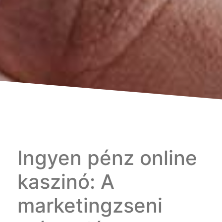
Ingyen pénz online
kaszinó: A
marketingzseni