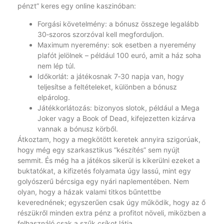
pénzt” keres egy online kaszinóban:
Forgási követelmény: a bónusz összege legalább
30‑szoros szorzóval kell megforduljon.
Maximum nyeremény: sok esetben a nyeremény
plafót jelölnek – például 100 euró, amit a ház soha
nem lép túl.
Időkorlát: a játékosnak 7‑30 napja van, hogy
teljesítse a feltételeket, különben a bónusz
elpárolog.
Játékkorlátozás: bizonyos slotok, például a Mega
Joker vagy a Book of Dead, kifejezetten kizárva
vannak a bónusz körből.
Átkoztam, hogy a megkötött keretek annyira szigorúak,
hogy még egy szarkasztikus “készítés” sem nyújt
semmit. És még ha a játékos sikerül is kikerülni ezeket a
buktatókat, a kifizetés folyamata úgy lassú, mint egy
golyószerű bércsiga egy nyári naplementében. Nem
olyan, hogy a házak valami titkos bűntettbe
keverednének; egyszerűen csak úgy működik, hogy az ő
részükről minden extra pénz a profitot növeli, miközben a
felhasználó csak a szűk csíkot látja.