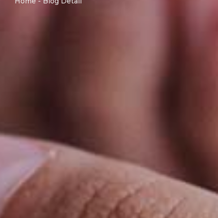
Home - Blog Detail