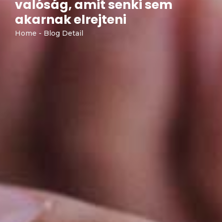
valóság, amit senki sem
akarnak elrejteni
Home - Blog Detail