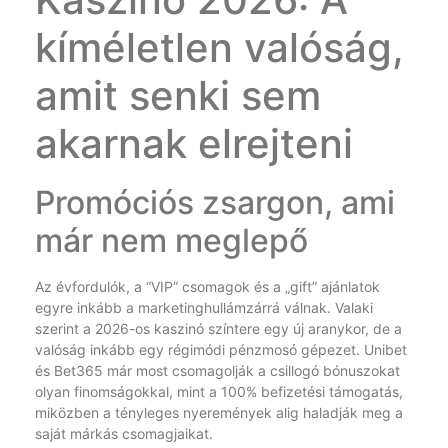
kíméletlen valóság,
amit senki sem
akarnak elrejteni
Promóciós zsargon, ami
már nem meglepő
Az évfordulók, a “VIP” csomagok és a „gift” ajánlatok
egyre inkább a marketinghullámzárrá válnak. Valaki
szerint a 2026-os kaszinó színtere egy új aranykor, de a
valóság inkább egy régimódi pénzmosó gépezet. Unibet
és Bet365 már most csomagolják a csillogó bónuszokat
olyan finomságokkal, mint a 100% befizetési támogatás,
miközben a tényleges nyeremények alig haladják meg a
saját márkás csomagjaikat.