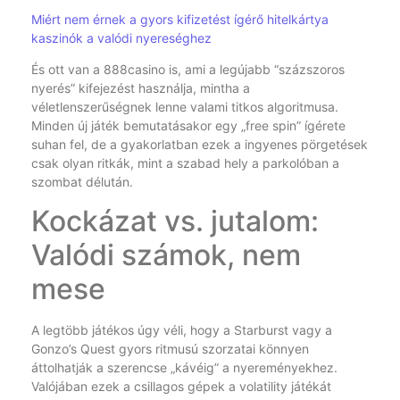
Miért nem érnek a gyors kifizetést ígérő hitelkártya
kaszinók a valódi nyereséghez
És ott van a 888casino is, ami a legújabb “százszoros
nyerés” kifejezést használja, mintha a
véletlenszerűségnek lenne valami titkos algoritmusa.
Minden új játék bemutatásakor egy „free spin” ígérete
suhan fel, de a gyakorlatban ezek a ingyenes pörgetések
csak olyan ritkák, mint a szabad hely a parkolóban a
szombat délután.
Kockázat vs. jutalom:
Valódi számok, nem
mese
A legtöbb játékos úgy véli, hogy a Starburst vagy a
Gonzo’s Quest gyors ritmusú szorzatai könnyen
áttolhatják a szerencse „kávéig” a nyereményekhez.
Valójában ezek a csillagos gépek a volatility játékát