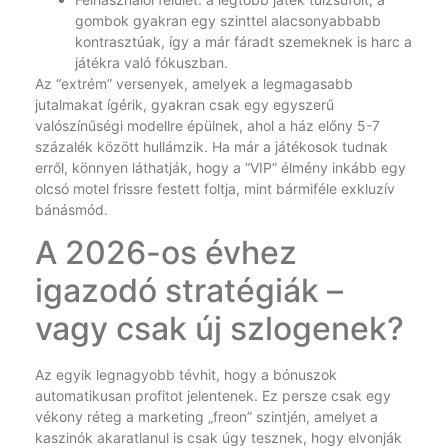
gombok gyakran egy szinttel alacsonyabbabb
kontrasztúak, így a már fáradt szemeknek is harc a
játékra való fókuszban.
Az “extrém” versenyek, amelyek a legmagasabb
jutalmakat ígérik, gyakran csak egy egyszerű
valószínűségi modellre épülnek, ahol a ház előny 5-7
százalék között hullámzik. Ha már a játékosok tudnak
erről, könnyen láthatják, hogy a “VIP” élmény inkább egy
olcsó motel frissre festett foltja, mint bármiféle exkluzív
bánásmód.
A 2026-os évhez
igazodó stratégiák –
vagy csak új szlogenek?
Az egyik legnagyobb tévhit, hogy a bónuszok
automatikusan profitot jelentenek. Ez persze csak egy
vékony réteg a marketing „freon” szintjén, amelyet a
kaszinók akaratlanul is csak úgy tesznek, hogy elvonják