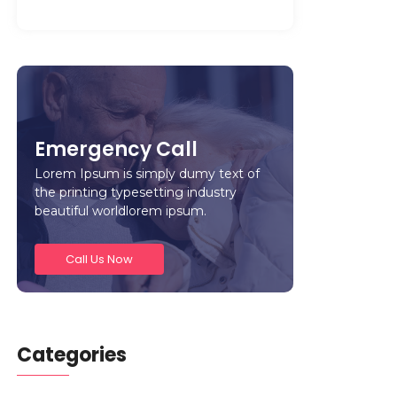
Emergency Call
Lorem Ipsum is simply dumy text of
the printing typesetting industry
beautiful worldlorem ipsum.
Call Us Now
Categories