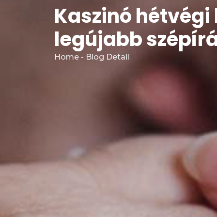
Kaszinó hétvégi
legújabb szépír
Home - Blog Detail