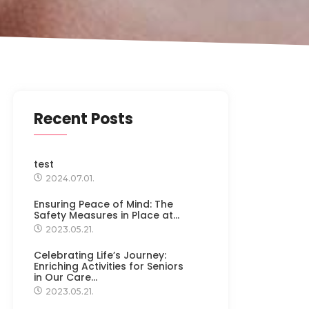
Recent Posts
test
2024.07.01.
Ensuring Peace of Mind: The
Safety Measures in Place at…
2023.05.21.
Celebrating Life’s Journey:
Enriching Activities for Seniors
in Our Care…
2023.05.21.