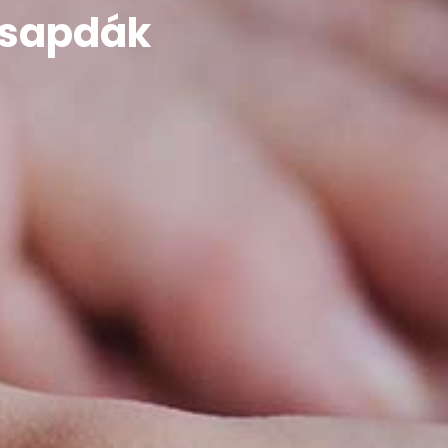
csapdák