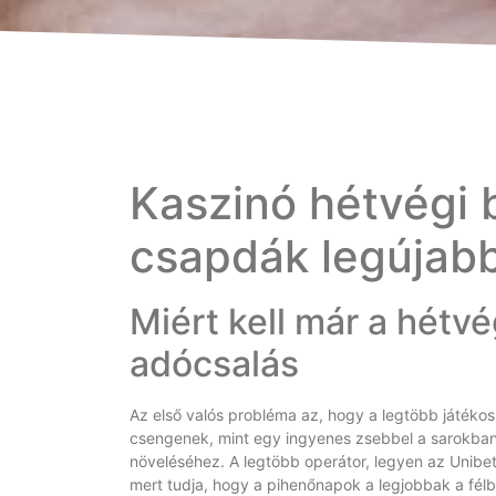
Kaszinó hétvégi 
csapdák legújabb
Miért kell már a hétv
adócsalás
Az első valós probléma az, hogy a legtöbb játéko
csengenek, mint egy ingyenes zsebbel a sarokban, 
növeléséhez. A legtöbb operátor, legyen az Unibet
mert tudja, hogy a pihenőnapok a legjobbak a fél