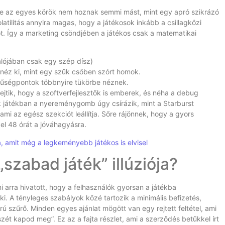
 de az egyes körök nem hoznak semmi mást, mint egy apró szikrázó
atilitás annyira magas, hogy a játékosok inkább a csillagközi
t. Így a marketing csöndjében a játékos csak a matematikai
lójában csak egy szép dísz)
gy néz ki, mint egy szűk csőben szórt homok.
 hűségpontok többnyire tükörbe néznek.
ejtik, hogy a szoftverfejlesztők is emberek, és néha a debug
ik játékban a nyereménygomb úgy csírázik, mint a Starburst
ami az egész szekciót leállítja. Sőre rájönnek, hogy a gyors
el 48 órát a jóváhagyásra.
, amit még a legkeményebb játékos is elvisel
szabad játék” illúziója?
i arra hivatott, hogy a felhasználók gyorsan a játékba
ki. A tényleges szabályok közé tartozik a minimális befizetés,
 szűrő. Minden egyes ajánlat mögött van egy rejtett feltétel, ami
ét kapod meg”. Ez az a fajta részlet, ami a szerződés betűkkel írt