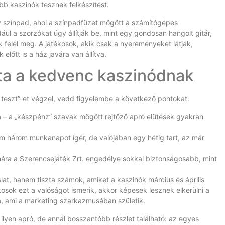
óbb kaszinók tesznek felkészítést.
y színpad, ahol a színpadfüzet mögött a számítógépes
ul a szorzókat úgy állítják be, mint egy gondosan hangolt gitár,
k felel meg. A játékosok, akik csak a nyereményeket látják,
előtt is a ház javára van állítva.
sta a kedvenc kaszinódnak
teszt”-et végzel, vedd figyelembe a következő pontokat:
 – a „készpénz” szavak mögött rejtőző apró elütések gyakran
form három munkanapot ígér, de valójában egy hétig tart, az már
mára a Szerencsejáték Zrt. engedélye sokkal biztonságosabb, mint
at, hanem tiszta számok, amiket a kaszinók március és április
osok ezt a valóságot ismerik, akkor képesek lesznek elkerülni a
a, ami a marketing szarkazmusában születik.
ilyen apró, de annál bosszantóbb részlet található: az egyes