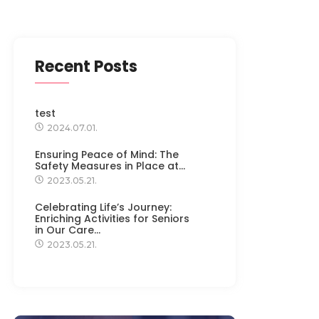
Recent Posts
test
2024.07.01.
Ensuring Peace of Mind: The
Safety Measures in Place at…
2023.05.21.
Celebrating Life’s Journey:
Enriching Activities for Seniors
in Our Care…
2023.05.21.