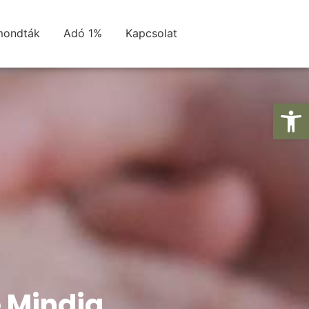
mondták
Adó 1%
Kapcsolat
Es
e Mindig