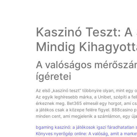
Kaszinó Teszt: A
Mindig Kihagyot
A valóságos mérőszá
ígéretei
Az első „kaszinó teszt” többnyire olyan, mint egy 
Az egyik leghíresebb márka, a Unibet, szépíti a fel
érkeznek meg. Bet365 elmesél egy horgot, ami cs
a játékos csak a közepe felére figyel. 888casino p
minden cent, ami megjelenik a számlámon, egy újab
bgaming kaszinó: a játékosok igazi fáradhatatlan
Könyves nyerőgép online: A valóság, amit a marketi