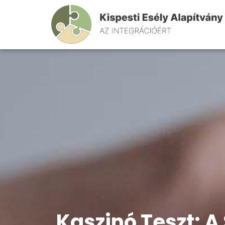
Kaszinó Teszt: A