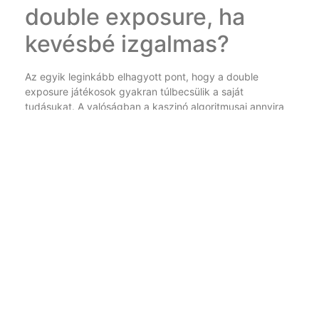
double exposure, ha
kevésbé izgalmas?
Az egyik leginkább elhagyott pont, hogy a double
exposure játékosok gyakran túlbecsülik a saját
tudásukat. A valóságban a kaszinó algoritmusai annyira
kifinomultak, hogy a “szuper stratégiák” csak egy újabb
marketingtrükk. Ha valaki azt állítja, hogy a “magas
nyeremény” kombinációk garantáltak, valószínűleg egy
ügynökség reklámját másolja, nem a tényleges
játékmenetet.
Épp ezért fontos, hogy a játékot ne csak a „gyors
nyereség” szemléletből közelítsük meg, hanem a hosszú
távú kockázatkezelést vegyük alapul. Ha a többi kaszinó
a “free spins” nyelvén beszél, a double exposure mégis a
kézben tartott számokról szól, ahol a nyereség és a
veszteség aránya már a kezdetektől egyértelmű.
Crypto kaszinó magyaroknak: A profitcsapda, amit senki