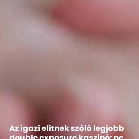
Az igazi elitnek szóló legjobb
double exposure kaszinó: ne