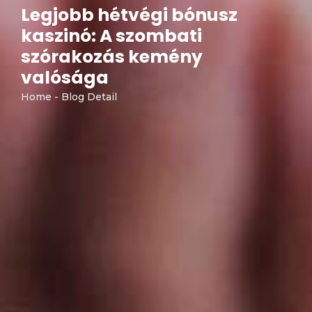
Legjobb hétvégi bónusz
kaszinó: A szombati
szórakozás kemény
valósága
Home - Blog Detail