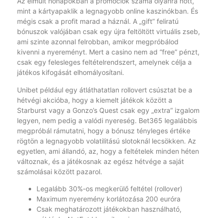
Az elmúlt hónapokban a promóciók száma olyanra nőtt,
mint a kártyapaklik a legnagyobb online kaszinókban. És
mégis csak a profit marad a háznál. A „gift” feliratú
bónuszok valójában csak egy újra feltöltött virtuális zseb,
ami szinte azonnal felrobban, amikor megpróbálod
kivenni a nyereményt. Mert a casino nem ad “free” pénzt,
csak egy felesleges feltételrendszert, amelynek célja a
játékos kifogását elhomályosítani.
Unibet például egy átláthatatlan rollovert csúsztat be a
hétvégi akcióba, hogy a kiemelt játékok között a
Starburst vagy a Gonzo’s Quest csak egy „extra” izgalom
legyen, nem pedig a valódi nyereség. Bet365 legalábbis
megpróbál rámutatni, hogy a bónusz tényleges értéke
rögtön a legnagyobb volatilitású slotoknál lecsökken. Az
egyetlen, ami állandó, az, hogy a feltételek minden héten
változnak, és a játékosnak az egész hétvége a saját
számolásai között pazarol.
Legalább 30%-os megkerülő feltétel (rollover)
Maximum nyeremény korlátozása 200 euróra
Csak meghatározott játékokban használható,