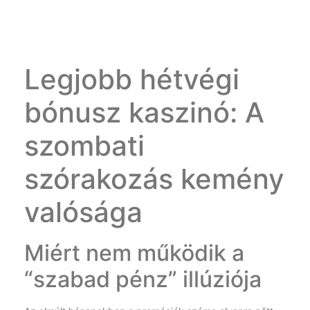
Legjobb hétvégi
bónusz kaszinó: A
szombati
szórakozás kemény
valósága
Miért nem működik a
“szabad pénz” illúziója