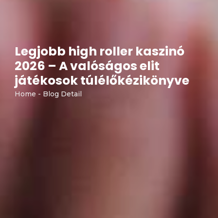
Legjobb high roller kaszinó
2026 – A valóságos elit
játékosok túlélőkézikönyve
Home - Blog Detail