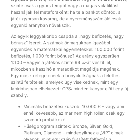
szinte csak a gyors tempót vagy a magas volatilitást
használják fel metaforaként: ha te a bankot döntöd, a
játék gyorsan kavarog, de a nyereményszámláló csak
egyenlő arányban növekszik.
Az egyik leggyakoribb csapda a „nagy befizetés, nagy
bónusz” ígéret. A számok önmagukban igazából
egyenlőek a matematikai egyenletekkel: 100.000 forint
befizetés, 1.000 forint bónusz? Az arány egyszerűen
1:100 – vagyis a játékos szinte 99 %-át veszíti el,
miközben a kaszinó a maradékot megáldja magának.
Egy másik rétege ennek a bonyolultságnak a felettes
szintű feltételek, amelyek úgy viselkednek, mint egy
labirintusban elhelyezett GPS: minden kanyar előtt egy új
szabály.
Minimális befizetési küszöb: 10.000 € – vagy ami
ennél kevesebb, az már nem high roller, csak egy
szomorú próbálkozó.
Hűségprogram szintek: Bronze, Silver, Gold,
Platinum, Diamond – mindegyikhez a „VIP” címek
olyanok, mint egy szép frissített falfestés a