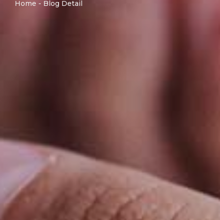
Home - Blog Detail