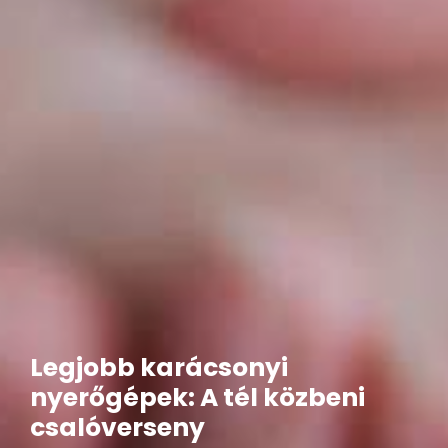
Legjobb karácsonyi
nyerőgépek: A tél közbeni
csalóverseny