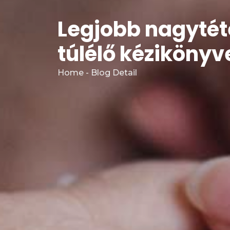
Legjobb nagytét
túlélő kéziköny
Home - Blog Detail