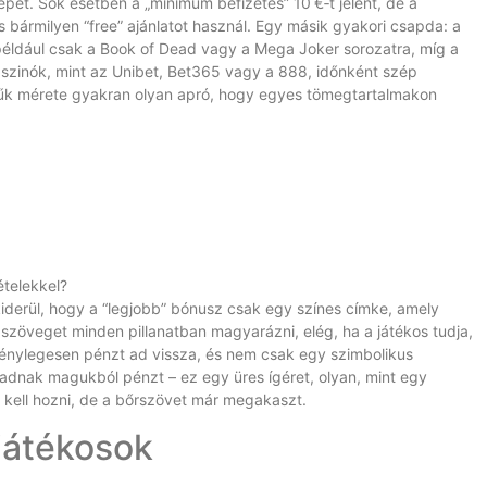
képét. Sok esetben a „minimum befizetés” 10 €‑t jelent, de a
s bármilyen “free” ajánlatot használ. Egy másik gyakori csapda: a
 például csak a Book of Dead vagy a Mega Joker sorozatra, míg a
 kaszinók, mint az Unibet, Bet365 vagy a 888, időnként szép
etűk mérete gyakran olyan apró, hogy egyes tömegtartalmakon
ételekkel?
kiderül, hogy a “legjobb” bónusz csak egy színes címke, amely
 szöveget minden pillanatban magyarázni, elég, ha a játékos tudja,
ó ténylegesen pénzt ad vissza, és nem csak egy szimbolikus
dnak magukból pénzt – ez egy üres ígéret, olyan, mint egy
 kell hozni, de a bőrszövet már megakaszt.
 játékosok