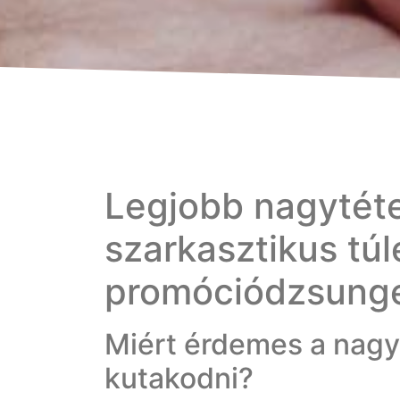
Legjobb nagytéte
szarkasztikus túl
promóciódzsung
Miért érdemes a nagy
kutakodni?