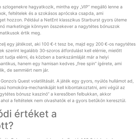
p szlogenekre hagyatkozik, mintha egy „VIP” megálló lenne a
ok, feltételek és a szokásos aprócska csapda, ami
t hozzon. Például a NetEnt klasszikus Starburst gyors üteme
zinó marketingje könnyen összekever a nagytétes bónuszok
matikusok értik meg.
elj egy játékost, aki 100 €-t tesz be, majd egy 200 €-os nagytétes
k szerint legalább 30‑szoros átfordulást kell elérnie, mielőtt
ot tudja elérni, és közben a bankszámláját már a helyi
antikus, hanem egy hamisan kedves „free spin” ígérete, ami
ik, de semmiért nem jár.
zo’s Quest volatilitását. A játék egy gyors, nyúlós hullámot ad,
ssú homokóra‑mechanikáját kell kibontakoztatni, ami végül az
gytétes bónusz kaszinó” a keresőben felbukkan, akkor
 ahol a feltételek nem olvashatók el a gyors betűkön keresztül.
ódi értéket a
tt?