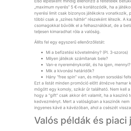
Első lépésként mindig ellenőrizd a feltételek betű
„maximum nyerés” 5 €‑re korlátozódik, ha a játéko
nyerési limit csak bizonyos játékokra vonatkozik,
többi csak a „színes háttér” részeként létezik. A
csomagokkal bűvölik el a felhasználókat, de a b
teljesen kimaradhat róla a valóság.
Állíts fel egy egyszerű ellenőrzőlistát:
Mi a befizetési követelmény? (Pl. 3‑szoros)
Milyen játékok számítanak bele?
Van-e nyereménykorlát, és ha igen, mennyi?
Mik a kivonási határidők?
Hány “free spin” van, és milyen sorsolási felt
Ezt a listát minden promóció előtt átnézve hamar 
mögött egy komoly, szikár űr található. Nem kell a
hogy a “gift” csak akkor ért valamit, ha a kaszin
kedvezményt. Mert a valóságban a kaszinók nem a
ingyenes kávé a kávézóban, ahol a csészét vissza
Valós példák és piaci