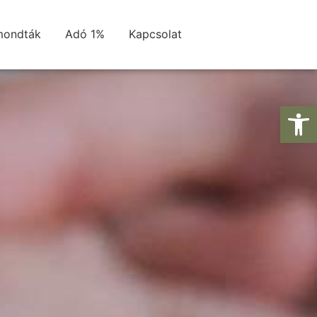
mondták
Adó 1%
Kapcsolat
Es