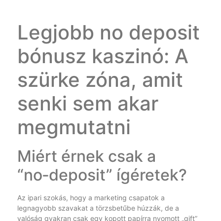
Legjobb no deposit
bónusz kaszinó: A
szürke zóna, amit
senki sem akar
megmutatni
Miért érnek csak a
“no‑deposit” ígéretek?
Az ipari szokás, hogy a marketing csapatok a
legnagyobb szavakat a törzsbetűbe húzzák, de a
valóság gyakran csak egy kopott papírra nyomott „gift”