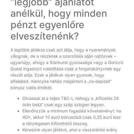
“legjobb” ajánlatot
anélkül, hogy minden
pénzt egyenlőre
elveszítenénk?
A legtöbb játékos csak azt látja, hogy a nyeremények
villognak, de a részletek a szerződés alján rejtőznek –
ugyanúgy, ahogy a Starburst gyorsasága vagy a Gonzo’s
Quest ingadozó volatilitása csak a forgatókönyvnek egy
részét adja. Ezek a játékok olyan gyorsak, hogy
elfelejted, mennyire nehéz megérteni a „no‑deposit”
bónusz valós értékét.
Olvassuk el a teljes T&C-t, nehogy a „kifizetés 24
órán belül” csak egy szép szlogen legyen.
Ellenőrizzük a minimum fogadási követelményt: ha
40×, akkor 10 euró bónuszból csak 0,25 euró lesz
a ténylegesen kifizethető összeg.
Keresünk olyan játékot, ahol a visszatérési arány