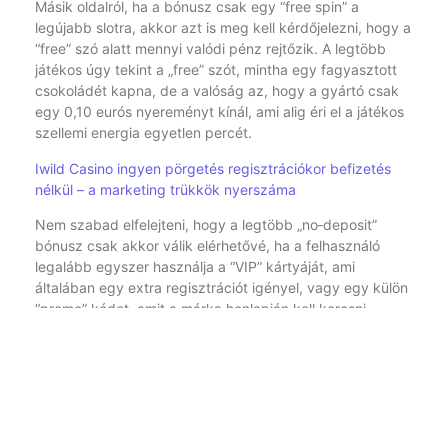
Másik oldalról, ha a bónusz csak egy “free spin” a
legújabb slotra, akkor azt is meg kell kérdőjelezni, hogy a
“free” szó alatt mennyi valódi pénz rejtőzik. A legtöbb
játékos úgy tekint a „free” szót, mintha egy fagyasztott
csokoládét kapna, de a valóság az, hogy a gyártó csak
egy 0,10 eurós nyereményt kínál, ami alig éri el a játékos
szellemi energia egyetlen percét.
Iwild Casino ingyen pörgetés regisztrációkor befizetés
nélkül – a marketing trükkök nyerszáma
Nem szabad elfelejteni, hogy a legtöbb „no‑deposit”
bónusz csak akkor válik elérhetővé, ha a felhasználó
legalább egyszer használja a “VIP” kártyáját, ami
általában egy extra regisztrációt igényel, vagy egy külön
“promo” kódot, amit a márka honlapján kell keresni.
Ami még inkább megijeszt, hogy a nyeremények
kifizetése gyakran órákkal, sőt napokkal késik, és egy
apró betűs szabály megakadályozza, hogy a játékos a
teljes nyereményt átutalja. Például egy 2 € limit a
kifizetésre közvetlenül a “no‑deposit” bónuszon belül, míg