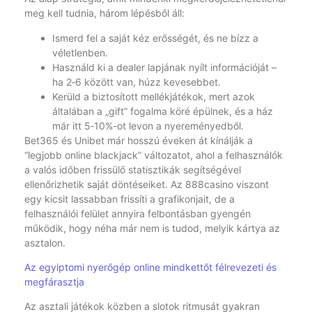
meg kell tudnia, három lépésből áll:
Ismerd fel a saját kéz erősségét, és ne bízz a
véletlenben.
Használd ki a dealer lapjának nyílt információját –
ha 2‑6 között van, húzz kevesebbet.
Kerüld a biztosított mellékjátékok, mert azok
általában a „gift” fogalma köré épülnek, és a ház
már itt 5‑10%-ot levon a nyereményedből.
Bet365 és Unibet már hosszú éveken át kínálják a
“legjobb online blackjack” változatot, ahol a felhasználók
a valós időben frissülő statisztikák segítségével
ellenőrizhetik saját döntéseiket. Az 888casino viszont
egy kicsit lassabban frissíti a grafikonjait, de a
felhasználói felület annyira felbontásban gyengén
működik, hogy néha már nem is tudod, melyik kártya az
asztalon.
Az egyiptomi nyerőgép online mindkettőt félrevezeti és
megfárasztja
Az asztali játékok közben a slotok ritmusát gyakran