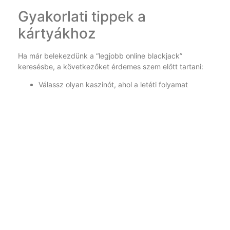
Gyakorlati tippek a
kártyákhoz
Ha már belekezdünk a “legjobb online blackjack”
keresésbe, a következőket érdemes szem előtt tartani:
Válassz olyan kaszinót, ahol a letéti folyamat
legalább 24 órán belül visszakerül a számládra – a
lassú kifizetések csak arra jók, hogy eltégy az
éjszakai szunnyadást.
Figyeld a maximális tét limitet, mert ha egy
asztalon a legmagasabb tét 100 euró, akkor a “VIP”
csomag már egy 1 000 eurós tétet jelenthet.
Ellenőrizd a játékos visszajelzéseket – a fórumokon
a felhasználói tapasztalatok gyakran leleplezik a
rejtett díjakat, amiket a marketing anyagokban
nem említenek.
Az ingyenes pénz ígérete egy szép fogalom, de a
ténylegesen elérhető nyereség mindig a „kártya száma”
és a „dealer döntése” között oszlik meg. Ha valaki még