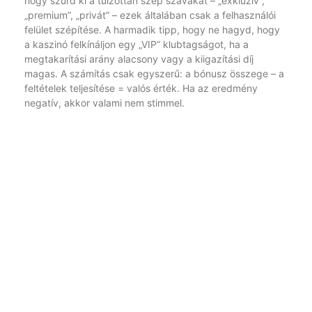
hogy szűrd ki a túlzottan szép szavakat – „exkluzív”,
„premium”, „privát” – ezek általában csak a felhasználói
felület szépítése. A harmadik tipp, hogy ne hagyd, hogy
a kaszinó felkínáljon egy „VIP” klubtagságot, ha a
megtakarítási arány alacsony vagy a kiigazítási díj
magas. A számítás csak egyszerű: a bónusz összege – a
feltételek teljesítése = valós érték. Ha az eredmény
negatív, akkor valami nem stimmel.
Az új online kaszinó hűségprogram 2026: A valóságos,
nyers számokra épülő kínálat
Ethereum kaszinó magyaroknak: A digitális
szerencsepisztoly szűkajtója
És ha mégis úgy döntesz, hogy belevágsz, csak annyit
mondok: ne higgy a marketingeseknek, akik azt állítják,
hogy a “VIP treatment” egy luxus szállodai szoba,
miközben valójában egy festett furgon. A „free” szavak
mögött gyakran rejtett költségek húzódnak, amelyeket
majd a kifizetési fázisban fedeznek fel, mint egy rosszul
megcserélt csokor virág. Összegzés nélkül csak a
számok és a szabályok maradnak.