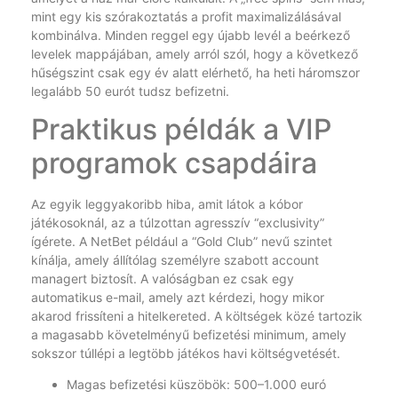
mint egy kis szórakoztatás a profit maximalizálásával
kombinálva. Minden reggel egy újabb levél a beérkező
levelek mappájában, amely arról szól, hogy a következő
hűségszint csak egy év alatt elérhető, ha heti háromszor
legalább 50 eurót tudsz befizetni.
Praktikus példák a VIP
programok csapdáira
Az egyik leggyakoribb hiba, amit látok a kóbor
játékosoknál, az a túlzottan agresszív “exclusivity”
ígérete. A NetBet például a “Gold Club” nevű szintet
kínálja, amely állítólag személyre szabott account
managert biztosít. A valóságban ez csak egy
automatikus e-mail, amely azt kérdezi, hogy mikor
akarod frissíteni a hitelkereted. A költségek közé tartozik
a magasabb követelményű befizetési minimum, amely
sokszor túllépi a legtöbb játékos havi költségvetését.
Magas befizetési küszöbök: 500–1.000 euró