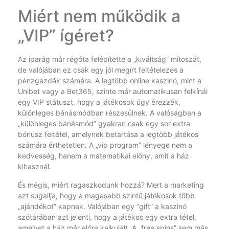
Miért nem működik a
„VIP” ígéret?
Az iparág már régóta felépítette a „kiváltság” mítoszát,
de valójában ez csak egy jól megírt feltételezés a
pénzgazdák számára. A legtöbb online kaszinó, mint a
Unibet vagy a Bet365, szinte már automatikusan felkínál
egy VIP státuszt, hogy a játékosok úgy érezzék,
különleges bánásmódban részesülnek. A valóságban a
„különleges bánásmód” gyakran csak egy sor extra
bónusz feltétel, amelynek betartása a legtöbb játékos
számára érthetetlen. A „vip program” lényege nem a
kedvesség, hanem a matematikai előny, amit a ház
kihasznál.
És mégis, miért ragaszkodunk hozzá? Mert a marketing
azt sugallja, hogy a magasabb szintű játékosok több
„ajándékot” kapnak. Valójában egy “gift” a kaszinó
szótárában azt jelenti, hogy a játékos egy extra tétel,
amelyet a ház már előre kalkulált. A „free spins” sem más,