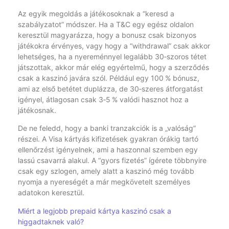
Az egyik megoldás a játékosoknak a “keresd a
szabályzatot” módszer. Ha a T&C egy egész oldalon
keresztül magyarázza, hogy a bonusz csak bizonyos
játékokra érvényes, vagy hogy a “withdrawal” csak akkor
lehetséges, ha a nyereménnyel legalább 30‑szoros tétet
játszottak, akkor már elég egyértelmű, hogy a szerződés
csak a kaszinó javára szól. Például egy 100 % bónusz,
ami az első betétet duplázza, de 30‑szeres átforgatást
igényel, átlagosan csak 3‑5 % valódi hasznot hoz a
játékosnak.
De ne feledd, hogy a banki tranzakciók is a „valóság”
részei. A Visa kártyás kifizetések gyakran órákig tartó
ellenőrzést igényelnek, ami a haszonnal szemben egy
lassú csavarrá alakul. A “gyors fizetés” ígérete többnyire
csak egy szlogen, amely alatt a kaszinó még tovább
nyomja a nyereségét a már megkövetelt személyes
adatokon keresztül.
Miért a legjobb prepaid kártya kaszinó csak a
higgadtaknek való?