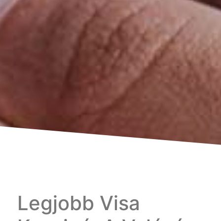
Legjobb Visa