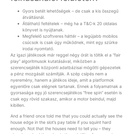
Gyors betét lehetőségek – de csak a kis összegű
átváltásnál.
Átlátható feltételek – még ha a T&C‑k 20 oldalas
könyvet is nyújtanak.
Megfelelő szoftveres háttér – a legújabb mobilos
csúcsok is csak úgy működnek, mint egy szürke
irodai nyomtató.
Az igazi játékosok már reggel négy órát is töltik el a “fair
play” algoritmusok kutatásával, miközben a
szerencsejáték központi adatbázisai mögötti gépezetek
a pénz mozgását számítják. A szép csípés nem a
nyeremény, hanem a játékos ideje, amit a platformok
egyenlőre csak elégnek tartanak. Ennek a folyamatnak a
gyorsasága egy jó szerencsejátékos “free spin” esetén is
csak egy rövid szakasz, amikor a motor beindul, majd
kibillen.
And a friend once told me that you could actually see the
house edge in the slot’s pay table if you squint hard
enough. Not that the houses need to tell you – they