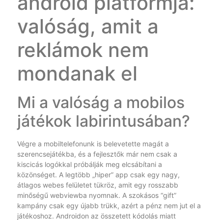
android platformja:
valóság, amit a
reklámok nem
mondanak el
Mi a valóság a mobilos
játékok labirintusában?
Végre a mobiltelefonunk is belevetette magát a
szerencsejátékba, és a fejlesztők már nem csak a
kiscicás logókkal próbálják meg elcsábítani a
közönséget. A legtöbb „hiper” app csak egy nagy,
átlagos webes felületet tükröz, amit egy rosszabb
minőségű webviewba nyomnak. A szokásos “gift”
kampány csak egy újabb trükk, azért a pénz nem jut el a
játékoshoz. Androidon az összetett kódolás miatt