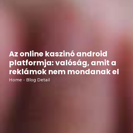
Az online kaszinó android
platformja: valóság, amit a
reklámok nem mondanak el
Home - Blog Detail