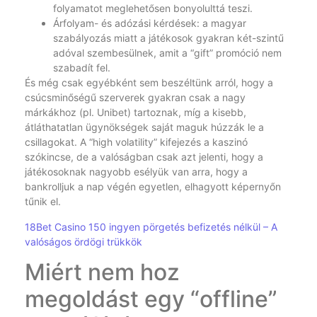
folyamatot meglehetősen bonyolulttá teszi.
Árfolyam- és adózási kérdések: a magyar
szabályozás miatt a játékosok gyakran két-szintű
adóval szembesülnek, amit a “gift” promóció nem
szabadít fel.
És még csak egyébként sem beszéltünk arról, hogy a
csúcsminőségű szerverek gyakran csak a nagy
márkákhoz (pl. Unibet) tartoznak, míg a kisebb,
átláthatatlan ügynökségek saját maguk húzzák le a
csillagokat. A “high volatility” kifejezés a kaszinó
szókincse, de a valóságban csak azt jelenti, hogy a
játékosoknak nagyobb esélyük van arra, hogy a
bankrolljuk a nap végén egyetlen, elhagyott képernyőn
tűnik el.
18Bet Casino 150 ingyen pörgetés befizetés nélkül – A
valóságos ördögi trükkök
Miért nem hoz
megoldást egy “offline”