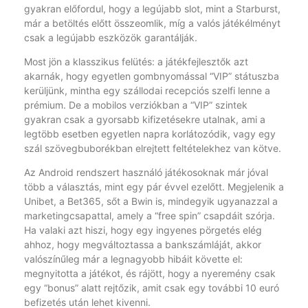
gyakran előfordul, hogy a legújabb slot, mint a Starburst,
már a betöltés előtt összeomlik, míg a valós játékélményt
csak a legújabb eszközök garantálják.
Most jön a klasszikus felütés: a játékfejlesztők azt
akarnák, hogy egyetlen gombnyomással “VIP” státuszba
kerüljünk, mintha egy szállodai recepciós szelfi lenne a
prémium. De a mobilos verziókban a “VIP” szintek
gyakran csak a gyorsabb kifizetésekre utalnak, ami a
legtöbb esetben egyetlen napra korlátozódik, vagy egy
szál szövegbuborékban elrejtett feltételekhez van kötve.
Az Android rendszert használó játékosoknak már jóval
több a választás, mint egy pár évvel ezelőtt. Megjelenik a
Unibet, a Bet365, sőt a Bwin is, mindegyik ugyanazzal a
marketingcsapattal, amely a “free spin” csapdáit szórja.
Ha valaki azt hiszi, hogy egy ingyenes pörgetés elég
ahhoz, hogy megváltoztassa a bankszámláját, akkor
valószínűleg már a legnagyobb hibáit követte el:
megnyitotta a játékot, és rájött, hogy a nyeremény csak
egy “bonus” alatt rejtőzik, amit csak egy további 10 euró
befizetés után lehet kivenni.