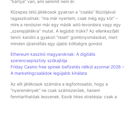
“kártya” van, ami semmit nem ér.
Közepes tétű játékosok gyakran a “csalás” illúziójával
ragaszkodnak: “ma már nyertem, csak még egy kör” –
mire a rendszer már egy másik adó-levonásra vagy egy
„szerepjátékra” mutat. A legjobb trükk? Az ellenkezőjét
tenni: kerülni a gyakori “reset” gombnyomásokat, mert
minden újraindítás egy újabb költségre gondol.
Ethereum kaszinó magyaroknak: A digitális
szerencsepisztoly szűkajtója
Friday Casino free spinek befizetés nélkül azonnal 2026 –
A marketingcsaládok legújabb kínálata
Az elit játékosok számára a legfontosabb, hogy a
“nyeremények” ne csak számszerűek, hanem
fenntarthatóak legyenek. Egyik híres stratégia: csak a
30 % legmagasabb tétű játékot válasszuk, mert azok
egyensúlya a pontszám‑számításban stabilabbá teszi a
teljesítményt.
Technikai szint és a UI