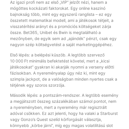
Az igazi profi nem az első „VIP” jelzőt nézi, hanem a
mögöttes kockázati faktorokat. Egy online kaszinó
bajnokság több, mint egy egyszerű ranglista – ez egy
összetett matematikai modell, ami a játékosok tétjeit, a
visszatérítési arányt és a promóciós költségeket zárja
össze. Bet365, Unibet és Bwin is megtalálható a
mezőnyben, de egyik sem ad „ajándék” pénzt, csak egy
nagyon szép költségvetést a saját marketinggépéhez.
Első lépés: a belépési küszöb. A legtöbb szervező
10 000 Ft minimális befektetést követel, mert a „kicsi
játékosokat” gyakran ki akarják nyomni a verseny előtti
fázisokban. A nyereményalap úgy néz ki, mint egy
szimpla jackpot, de a valóságban minden nyertes csak a
tétjének egy szoros szorzója.
Második lépés: a pontszám‑rendszer. A legtöbb esemény
a megjátszott összeg százalékában számol pontot, nem
a nyereményben, mert a nyeremény már regisztrált
adóval csökken. Ez azt jelenti, hogy ha valaki a Starburst
vagy Gonzo’s Quest szelíd körforgását választja,
könnyebb „körbe járni”, míg egy magas volatilitású slot