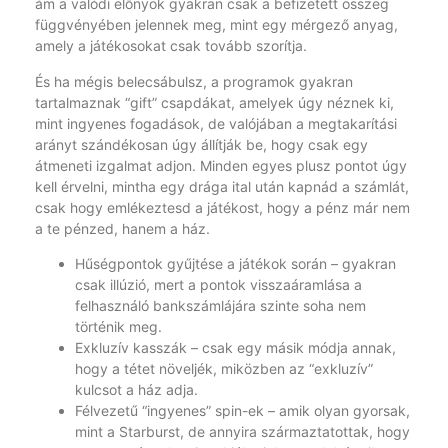
ám a valódi előnyök gyakran csak a befizetett összeg
függvényében jelennek meg, mint egy mérgező anyag,
amely a játékosokat csak tovább szorítja.
És ha mégis belecsábulsz, a programok gyakran
tartalmaznak “gift” csapdákat, amelyek úgy néznek ki,
mint ingyenes fogadások, de valójában a megtakarítási
arányt szándékosan úgy állítják be, hogy csak egy
átmeneti izgalmat adjon. Minden egyes plusz pontot úgy
kell érvelni, mintha egy drága ital után kapnád a számlát,
csak hogy emlékeztesd a játékost, hogy a pénz már nem
a te pénzed, hanem a ház.
Hűségpontok gyűjtése a játékok során – gyakran
csak illúzió, mert a pontok visszaáramlása a
felhasználó bankszámlájára szinte soha nem
történik meg.
Exkluzív kasszák – csak egy másik módja annak,
hogy a tétet növeljék, miközben az “exkluzív”
kulcsot a ház adja.
Félvezetű “ingyenes” spin-ek – amik olyan gyorsak,
mint a Starburst, de annyira származtatottak, hogy