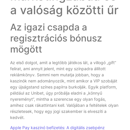
a valóság közötti űr
Az igazi csapda a
regisztrációs bónusz
mögött
Az első dolgot, amit a legtöbb játékos lát, a villogó „gift”
felirat, ami annyit jelent, mint egy színpadra állított
reklámkönyv. Semmi nem mutatja jobban, hogy a
kaszinók nem adományozók, mint amikor a VIP szobáját
egy újságstand színes papírra burkolják. Egyik platform,
például az Unibet, úgy próbálja eladni a „könnyű
nyereményt”, mintha a szerencse egy olyan fogás,
amihez csak rákattintani kell. Valójában a feltételek olyan
részletesek, hogy egy jogi szakember is elveszíti a
kedvét.
Apple Pay kaszinó befizetés: A digitális zsebpénz