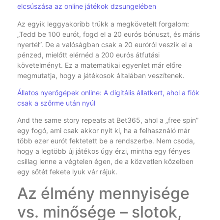
elcsúszása az online játékok dzsungelében
Az egyik leggyakoribb trükk a megkövetelt forgalom:
„Tedd be 100 eurót, fogd el a 20 eurós bónuszt, és máris
nyertél”. De a valóságban csak a 20 euróról veszik el a
pénzed, mielőtt elérnéd a 200 eurós átfutási
követelményt. Ez a matematikai egyenlet már előre
megmutatja, hogy a játékosok általában veszítenek.
Állatos nyerőgépek online: A digitális állatkert, ahol a fiók
csak a szőrme után nyúl
And the same story repeats at Bet365, ahol a „free spin”
egy fogó, ami csak akkor nyit ki, ha a felhasználó már
több ezer eurót fektetett be a rendszerbe. Nem csoda,
hogy a legtöbb új játékos úgy érzi, mintha egy fényes
csillag lenne a végtelen égen, de a közvetlen közelben
egy sötét fekete lyuk vár rájuk.
Az élmény mennyisége
vs. minősége – slotok,