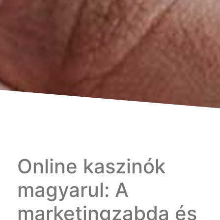
Online kaszinók
magyarul: A
marketingzabda és