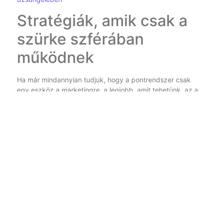
Stratégiák, amik csak a
szürke szférában
működnek
Ha már mindannyian tudjuk, hogy a pontrendszer csak
egy eszköz a marketingre, a legjobb, amit tehetünk, az a
szűkös körben való navigálás. Az ilyen platformok
általában kínálnak egy “hűvös” hűségprogramot, ahol a
visszatérési arányok 0,5‑1‑es százalékban mozognak. A
logika szerint a játékosok megpróbálják a legmagasabb
RTP-vel rendelkező játékokba helyezni a pontjaikat, mint
például a Mega Joker vagy a Book of Dead, de a valóság
egyenes vonalú: a legtöbb pontot a gyors körforgású,
alacsony volatilitású játékokhoz jár, míg a nagy
kockázatú slotok, mint a Dead or Alive, egyszerűen csak
a pontgyűjtő rendszer kikerülése.
Nem kell, hogy a hátralévő eszközöket is átcsúszd a