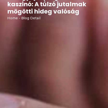
kaszinó: A túlzó jutalmak
mögötti hideg valóság
Home - Blog Detail