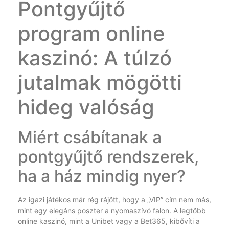
Pontgyűjtő
program online
kaszinó: A túlzó
jutalmak mögötti
hideg valóság
Miért csábítanak a
pontgyűjtő rendszerek,
ha a ház mindig nyer?
Az igazi játékos már rég rájött, hogy a „VIP” cím nem más,
mint egy elegáns poszter a nyomaszívó falon. A legtöbb
online kaszinó, mint a Unibet vagy a Bet365, kibővíti a