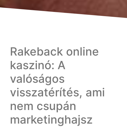
Rakeback online
kaszinó: A
valóságos
visszatérítés, ami
nem csupán
marketinghajsz