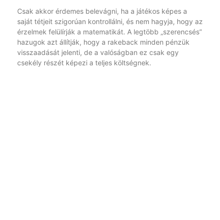
Csak akkor érdemes belevágni, ha a játékos képes a
saját tétjeit szigorúan kontrollálni, és nem hagyja, hogy az
érzelmek felülírják a matematikát. A legtöbb „szerencsés”
hazugok azt állítják, hogy a rakeback minden pénzük
visszaadását jelenti, de a valóságban ez csak egy
csekély részét képezi a teljes költségnek.
Meg kell fogadni, hogy a kaszinók úgy működnek, mint
bármelyik másik vállalkozás: profitot akarnak. Ha a
játékos a “gift” visszatérítést a saját költségvetésének
csökkentésére használja, akkor talán még egy kis előnyre
tehet szert, de ez nem varázslat.
Másik fontos szempont a pénzmozgás. A legtöbb nagy
online kaszinó, mint a Bet365, a nyereséget a játékosok
által a „playthrough” feltételeknek megfelelően
visszafizeti, ami gyakran hosszabb időt vesz igénybe,
mint a hétköznapi kifizetés. Ha a játékos nem tudja,
mennyi időbe telik a visszatérítés, akkor gyakran elveszti
a türelmét, és újabb promóciók után néz.
Legjobb pragmatic live nyerőgépek: A túlélés a szilárd