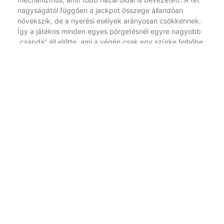
nagyságától függően a jackpot összege állandóan
növekszik, de a nyerési esélyek arányosan csökkennek.
Így a játékos minden egyes pörgetésnél egyre nagyobb
„csapda” áll előtte, ami a végén csak egy szürke felhőbe
torkollik.
Fezbet Casino ingyen pörgetés regisztrációkor befizetés
nélkül – A marketing trükkök kemény valósága
És még egy dolog: a SzerencseGame platformján a mobil
verzió UI-ja olyan apró betűkkel rendelkezik, hogy még a
legjobb szemüveggel is nehéz olvasni, de persze a
„könnyű elérhetőség” szlogenjét úgy állítják be, mint egy
dicső hőstörténetet.
Miközben a legtöbb játékos még mindig hisz a “könnyű
nyeremény” mítoszában, a valóságban a kaszinó
könyvelői már a nyereségükön dolgoznak, még mielőtt a
bolt kilépne a sétányra. Ezt az egész rendszert úgy lehet
legjobban leírni, mint egy rossz filmzárókiadást: sok
drámai zene, kevés valódi tartalom.