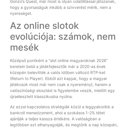
Gonzo’s Quest, már most is olyan volatilitással játszanak,
hogy a gyorsaságuk inkább a szívverést mérik, nem a
nyereséget.
Az online slotok
evolúciója: számok, nem
mesék
Középső pontként a “slot online magyaroknak 2026”
keretein belül a játékfejlesztők már a 2020-as évek
közepén belevitték a valós időben változó RTP-ket
(Return to Player). Ebből azt kapjuk, hogy a magyar
játékosok most már nem csak a nyereményt, hanem a
valószínűségi eloszlást is figyelembe veszik, mielőtt egy
újraélesztett klasszikusba nyúlna.
Az ezzel kapcsolatos stratégiák közül a leggyakoribb a
bankroll menedzsment, ahol a szokásos 1-2% tétet
ajánlják a teljes kassza értékére. A valóságban a
legtöbben ezt elhanyagolják, és megtörik a nap közepén,