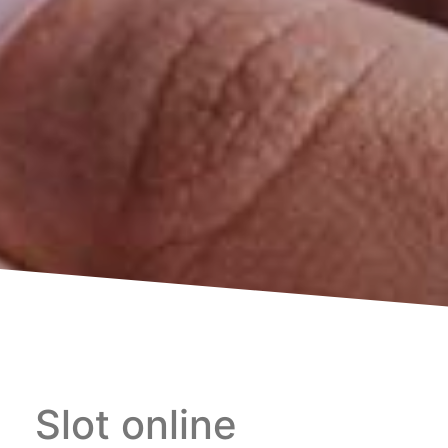
Slot online