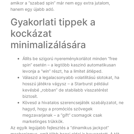
amikor a “szabad spin” már nem egy extra jutalom,
hanem egy újabb adó.
Gyakorlati tippek a
kockázat
minimalizálására
Állíts be szigorú nyereménykorlátot minden “free
spin” esetén – a legtöbb kaszinó automatikusan
levonja a “win” részt, ha a limitet átléped.
Válaszd a legalacsonyabb volatilitású slotokat, ha
hosszú játékra vágysz – a Starburst például
kevésbé „robban” de stabilabb visszatérést
biztosít.
Kövesd a hivatalos szerencsejáték szabályzatot, ne
hagyd, hogy a promóciós szövegek
megzavarjanak – a “gift” csomagok csak
marketinges trükkök.
Az egyik legújabb fejlesztés a “dinamikus jackpot”
mechanizmus, amit több hazai oldal is bevezetett. A tét