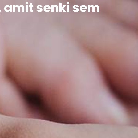
, amit senki sem