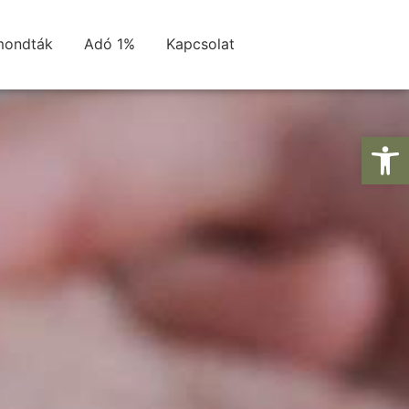
mondták
Adó 1%
Kapcsolat
Es