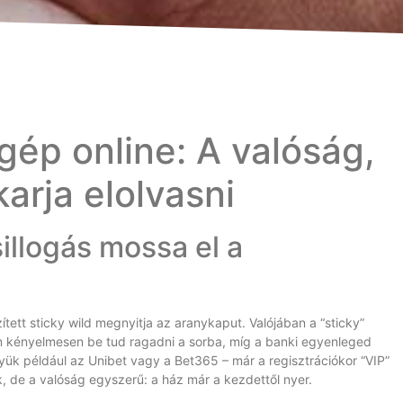
gép online: A valóság,
arja elolvasni
illogás mossa el a
ített sticky wild megnyitja az aranykaput. Valójában a “sticky”
lum kényelmesen be tud ragadni a sorba, míg a banki egyenleged
yük például az Unibet vagy a Bet365 – már a regisztrációkor “VIP”
, de a valóság egyszerű: a ház már a kezdettől nyer.