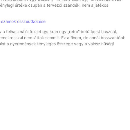
 ténylegi értéke csupán a tervezői szándék, nem a játékos
ós számok összeütközése
 felhasználói felület gyakran egy „retro” betűtípust használ,
emei rosszul nem láttak semmit. Ez a finom, de annál bosszantóbb
, mint a nyeremények tényleges összege vagy a valószínűségi
n a játékok UI-jában a “Bet” gomb betűkészlete annyira apróra lett
sni, mire kattanunk, mielőtt a rendszer már leállítja a
tud egy kaszinó a legkisebb részletekben is szarkasztikusan