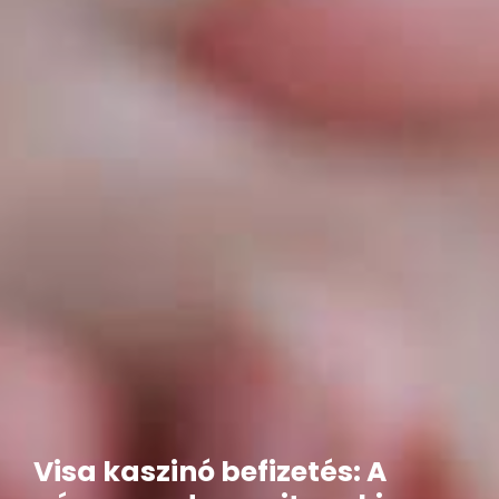
Visa kaszinó befizetés: A