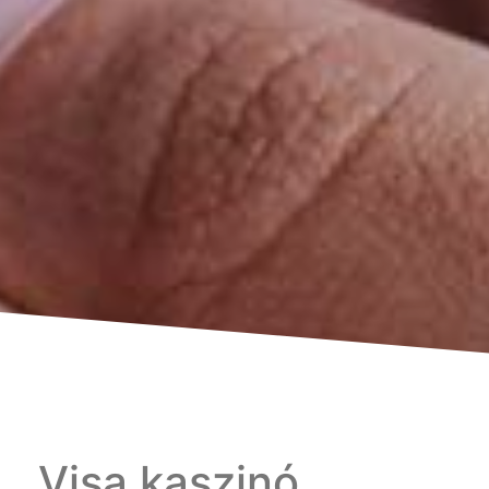
Visa kaszinó