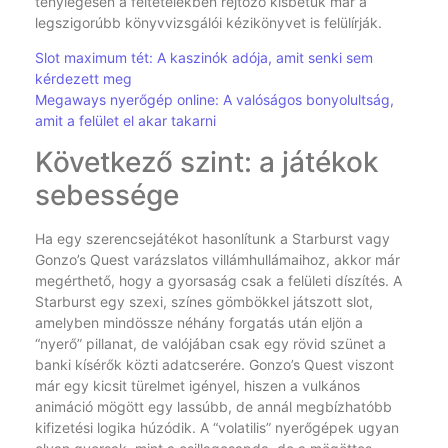
ténylegesen a feltételekben rejtőző kisbetűk már a
legszigorúbb könyvvizsgálói kézikönyvet is felülírják.
Slot maximum tét: A kaszinók adója, amit senki sem
kérdezett meg
Megaways nyerőgép online: A valóságos bonyolultság,
amit a felület el akar takarni
Következő szint: a játékok
sebessége
Ha egy szerencsejátékot hasonlítunk a Starburst vagy
Gonzo’s Quest varázslatos villámhullámaihoz, akkor már
megérthető, hogy a gyorsaság csak a felületi díszítés. A
Starburst egy szexi, színes gömbökkel játszott slot,
amelyben mindössze néhány forgatás után eljön a
“nyerő” pillanat, de valójában csak egy rövid szünet a
banki kísérők közti adatcserére. Gonzo’s Quest viszont
már egy kicsit türelmet igényel, hiszen a vulkános
animáció mögött egy lassúbb, de annál megbízhatóbb
kifizetési logika húzódik. A “volatilis” nyerőgépek ugyan