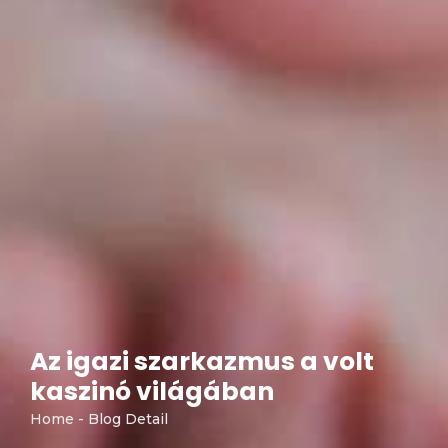
Az igazi szarkazmus a volt
kaszinó világában
Home - Blog Detail