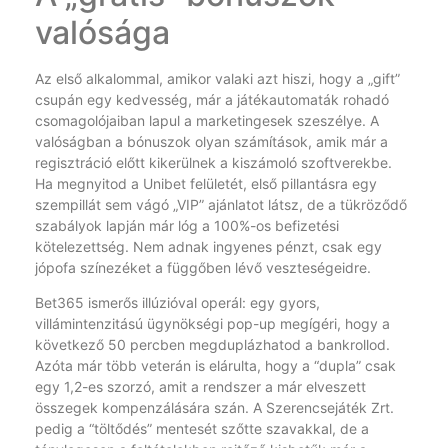
valósága
Az első alkalommal, amikor valaki azt hiszi, hogy a „gift”
csupán egy kedvesség, már a játékautomaták rohadó
csomagolójaiban lapul a marketingesek szeszélye. A
valóságban a bónuszok olyan számítások, amik már a
regisztráció előtt kikerülnek a kiszámoló szoftverekbe.
Ha megnyitod a Unibet felületét, első pillantásra egy
szempillát sem vágó „VIP” ajánlatot látsz, de a tükröződő
szabályok lapján már lóg a 100%-os befizetési
kötelezettség. Nem adnak ingyenes pénzt, csak egy
jópofa színezéket a függőben lévő veszteségeidre.
Bet365 ismerős illúzióval operál: egy gyors,
villámintenzitású ügynökségi pop-up megígéri, hogy a
következő 50 percben megduplázhatod a bankrollod.
Azóta már több veterán is elárulta, hogy a “dupla” csak
egy 1,2-es szorzó, amit a rendszer a már elveszett
összegek kompenzálására szán. A Szerencsejáték Zrt.
pedig a “töltődés” mentesét szőtte szavakkal, de a