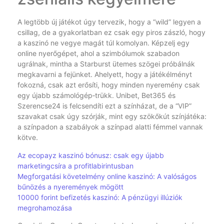
A legtöbb új játékot úgy tervezik, hogy a “wild” legyen a
csillag, de a gyakorlatban ez csak egy piros zászló, hogy
a kaszinó ne vegye magát túl komolyan. Képzelj egy
online nyerőgépet, ahol a szimbólumok szabadon
ugrálnak, mintha a Starburst ütemes szögei próbálnák
megkavarni a fejünket. Ahelyett, hogy a játékélményt
fokozná, csak azt erősíti, hogy minden nyeremény csak
egy újabb számológép‑trükk. Unibet, Bet365 és
Szerencse24 is felcsendíti ezt a színházat, de a “VIP”
szavakat csak úgy szórják, mint egy szökőkút színjátéka:
a színpadon a szabályok a színpad alatti fémmel vannak
kötve.
Az ecopayz kaszinó bónusz: csak egy újabb
marketingcsíra a profitlabirintusban
Megforgatási követelmény online kaszinó: A valóságos
bűnözés a nyeremények mögött
10000 forint befizetés kaszinó: A pénzügyi illúziók
megrohamozása