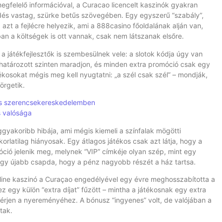
felelő információval, a Curacao licencelt kaszinók gyakran
erződés vastag, szürke betűs szövegében. Egy egyszerű “szabály”,
zt a fejlécre helyezik, ami a 888casino főoldalának alján van,
ban a költségek is ott vannak, csak nem látszanak elsőre.
 játékfejlesztők is szembesülnek vele: a slotok kódja úgy van
ghatározott szinten maradjon, és minden extra promóció csak egy
tékosokat mégis meg kell nyugtatni: „a szél csak szél” – mondják,
örgetik.
lis szerencsekereskedelemben
s valósága
eggyakoribb hibája, ami mégis kiemeli a színfalak mögötti
rlatilag hiányosak. Egy átlagos játékos csak azt látja, hogy a
óció jelenik meg, melynek “VIP” címkéje olyan szép, mint egy
egy újabb csapda, hogy a pénz nagyobb részét a ház tartsa.
nline kaszinó a Curaçao engedélyével egy évre meghosszabította a
z egy külön “extra díjat” fűzött – mintha a játékosnak egy extra
férjen a nyereményéhez. A bónusz “ingyenes” volt, de valójában a
tak.