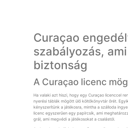
Curaçao engedély
szabályozás, ami
biztonság
A Curaçao licenc mög
Ha valaki azt hiszi, hogy egy Curaçao licenccel re
nyerési táblák mögött ülő költőkönyvtár őrét. Egyi
kényszerítünk a játékosra, mintha a szálloda ing
licenc egyszerűen egy papírcsík, ami meghatároz
grál, ami megvédi a játékosokat a csalástól.