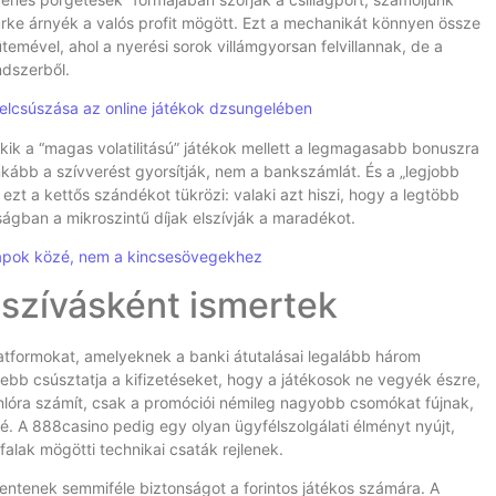
ke árnyék a valós profit mögött. Ezt a mechanikát könnyen össze
temével, ahol a nyerési sorok villámgyorsan felvillannak, de a
ndszerből.
 elcsúszása az online játékok dzsungelében
kik a “magas volatilitású” játékok mellett a legmagasabb bonuszra
nkább a szívverést gyorsítják, nem a bankszámlát. És a „legjobb
ezt a kettős szándékot tükrözi: valaki azt hiszi, hogy a legtöbb
ágban a mikroszintű díjak elszívják a maradékot.
apok közé, nem a kincsesövegekhez
 szívásként ismertek
latformokat, amelyeknek a banki átutalásai legalább három
ebb csúsztatja a kifizetéseket, hogy a játékosok ne vegyék észre,
nlóra számít, csak a promóciói némileg nagyobb csomókat fújnak,
. A 888casino pedig egy olyan ügyfélszolgálati élményt nyújt,
falak mögötti technikai csaták rejlenek.
lentenek semmiféle biztonságot a forintos játékos számára. A