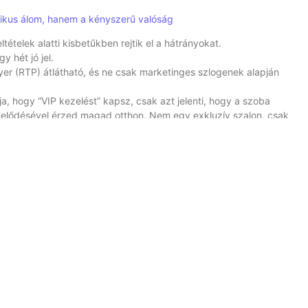
tikus álom, hanem a kényszerű valóság
tételek alatti kisbetűkben rejtik el a hátrányokat.
y hét jó jel.
ayer (RTP) átlátható, és ne csak marketinges szlogenek alapján
a, hogy “VIP kezelést” kapsz, csak azt jelenti, hogy a szoba
elődésével érzed magad otthon. Nem egy exkluzív szalon, csak
pénzed felé villódznak.
ték UI-jában a betűméret 10px-re süllyed, és minden információt
él. És akkor már csak a frusztráció marad.