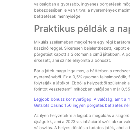
valóságban a gyorsabb, ingyenes pörgetések mögöt
bekezdésében le van tiltva: a nyeremények maximál
befizetések mennyisége.
Praktikus példák a na
Mikulás szellemében megkértem egy régi barátomat
kaszinó reggel. Sikeresen bejelentkezett, kapott 
pörgetést kapott a Slotomania című játékban. A p
érkezett, ami szinte elnyomta a bónuszt.
Bár a játék maga izgalmas, a háttérben a rendsze
nyereményből. Ez a 0,5% gyorsan felhalmozódik, f
folytatják a játékot. Ebből a helyzetből születnek
forintot vesztettem”, miközben valójában már 0,55 f
Legjobb bónusz kör nyerőgép: A valóság, amit a ma
Getslots Casino 150 ingyen pörgetés befizetés nélk
Az ilyen helyzetekre a legjobb megoldás a szigorú
újságcikk, ami a 2023-as inflációról szól, akkor v
választás. A helyes döntés a tudatos játék, ahol 