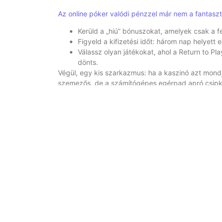
Az online póker valódi pénzzel már nem a fantasz
Kerüld a „hiú” bónuszokat, amelyek csak a fel
Figyeld a kifizetési időt: három nap helyett eg
Válassz olyan játékokat, ahol a Return to Pl
dönts.
Végül, egy kis szarkazmus: ha a kaszinó azt mondj
szemezős, de a számítógépes egérpad apró csipk
egy hideg, félig sötét sarok, ahol a fények csak a 
Egyetlen dolog sem bánt annyira, mint amikor a já
úgy kell olvasni, mintha egy mikroszkóp alatt nézn