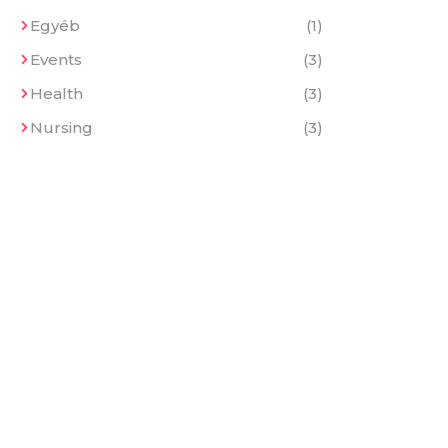
Egyéb
(1)
Events
(3)
Health
(3)
Nursing
(3)