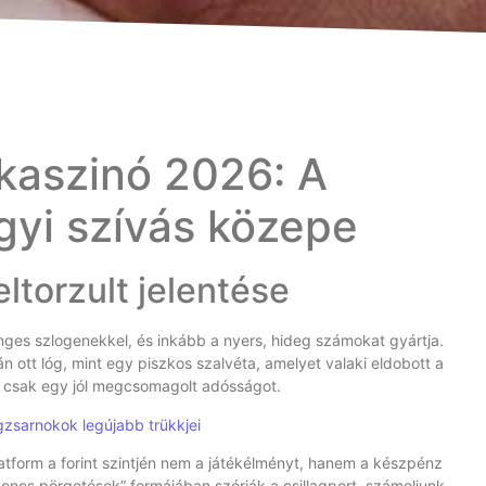
 kaszinó 2026: A
yi szívás közepe
eltorzult jelentése
nges szlogenekkel, és inkább a nyers, hideg számokat gyártja.
n ott lóg, mint egy piszkos szalvéta, amelyet valaki eldobott a
, csak egy jól megcsomagolt adósságot.
gzsarnokok legújabb trükkjei
latform a forint szintjén nem a játékélményt, hanem a készpénz
yenes pörgetések” formájában szórják a csillagport, számoljunk