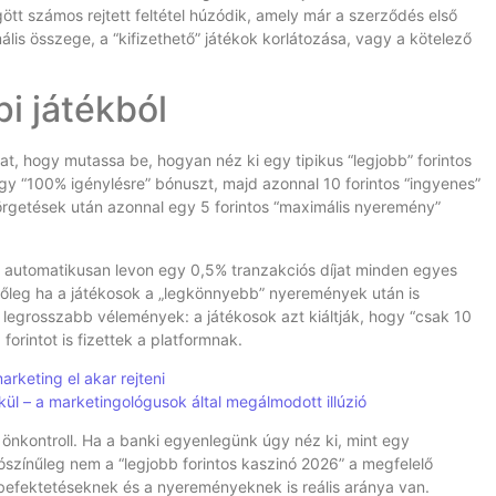
t számos rejtett feltétel húzódik, amely már a szerződés első
is összege, a “kifizethető” játékok korlátozása, vagy a kötelező
pi játékból
, hogy mutassa be, hogyan néz ki egy tipikus “legjobb” forintos
egy “100% igénylésre” bónuszt, majd azonnal 10 forintos “ingyenes”
örgetések után azonnal egy 5 forintos “maximális nyeremény”
r automatikusan levon egy 0,5% tranzakciós díjat minden egyes
őleg ha a játékosok a „legkönnyebb” nyeremények után is
 a legrosszabb vélemények: a játékosok azt kiáltják, hogy “csak 10
orintot is fizettek a platformnak.
rketing el akar rejteni
ül – a marketingológusok által megálmodott illúzió
 önkontroll. Ha a banki egyenlegünk úgy néz ki, mint egy
alószínűleg nem a “legjobb forintos kaszinó 2026” a megfelelő
a befektetéseknek és a nyereményeknek is reális aránya van.