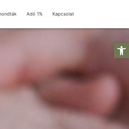
mondták
Adó 1%
Kapcsolat
Es