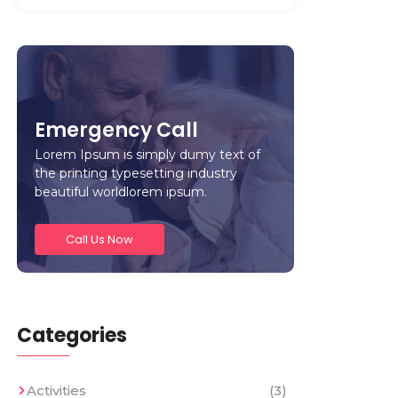
Emergency Call
Lorem Ipsum is simply dumy text of
the printing typesetting industry
beautiful worldlorem ipsum.
Call Us Now
Categories
Activities
(3)