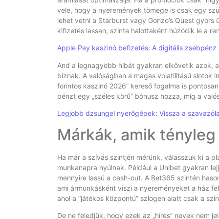
vele, hogy a nyeremények tömege is csak egy szür
lehet vetni a Starburst vagy Gonzo’s Quest gyors ü
kifizetés lassan, szinte halottaként húzódik le a re
Apple Pay kaszinó befizetés: A digitális zsebpénz
And a legnagyobb hibát gyakran elkövetik azok, a
bíznak. A valóságban a magas volatilitású slotok i
forintos kaszinó 2026” kereső fogalma is pontosan 
pénzt egy „széles körű” bónusz hozza, míg a valós
Legjobb dzsungel nyerőgépek: Vissza a szavazól
Márkák, amik tényleg
Ha már a szívás szintjén mérünk, válasszuk ki a p
munkanapra nyúlnak. Például a Unibet gyakran lejj
mennyire lassú a cash-out. A Bet365 szintén haso
ami ármunkásként viszi a nyereményeket a ház felé
ahol a “játékos központú” szlogen alatt csak a szín
De ne feledjük, hogy ezek az „híres” nevek nem je