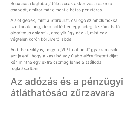
Because a legtöbb játékos csak akkor veszi észre a
csapdát, amikor már elment a hátsó pénztárca.
A slot gépek, mint a Starburst, csillogó szimbólumokkal
szólítanak meg, de a háttérben egy hideg, kiszámítható
algoritmus dolgozik, amelyik úgy néz ki, mint egy
végtelen körön körülverő labda.
And the reality is, hogy a „VIP treatment” gyakran csak
azt jelenti, hogy a kaszinó egy újabb előre fizetett díjat
kér, mintha egy extra csomag lenne a szállodai
foglalásodban.
Az adózás és a pénzügyi
átláthatóság zűrzavara
Az online slot valódi pénzzel egy másik dimenzióba lép,
ahol az adózási szabályok többnyire elrejtve maradnak a
szerződési feltételek sűrűjében. Sok játékos gondolta,
hogy a nyereményei adómentesek, amíg a hivatalos
adóhivatal nem kapta meg a levelet.