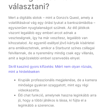
választani?
Mert a digitális slotok – mint a Gonzo’s Quest, amely a
volatilitásával vág egy óriási lyukat a bankszámládba –
egyszerűen nyugtalanságot szülnek. Az élő játékok
viszont legalább egy emberi arcot adnak a
veszteségnek, így ha már veszítesz, legalább van
kihozatalod. Az egyenlő eséllyel jövő kártyák kísérletei
arra emlékeztetnek, amikor a Starburst színes csillagai
felvillannak, de a nyeremény mindig csak egy villanás,
amit a legközelebbi emberi szenvedés elnyel.
Skrill kaszinó gyors kifizetés: Miért nem olyan rózsás,
mint a hirdetéseken
Krupiák professzionális megjelenése, de a kamera
minősége gyakran szaggatott, mint egy régi
videokazetta.
Élő chat funkció, amelynek haszna leginkább arra
jó, hogy a többi játékos is lássa, ki fújta el a
leginkább a szerencse.