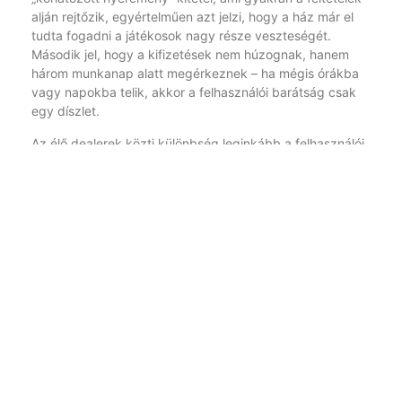
alján rejtőzik, egyértelműen azt jelzi, hogy a ház már el
tudta fogadni a játékosok nagy része veszteségét.
Második jel, hogy a kifizetések nem húzognak, hanem
három munkanap alatt megérkeznek – ha mégis órákba
vagy napokba telik, akkor a felhasználói barátság csak
egy díszlet.
Az élő dealerek közti különbség leginkább a felhasználói
felületen látszik. Egyes platformok a felhasználói élményt
úgy tervezik, mint egy prémium mobil appot, amelynek a
menüje könnyen áttekinthető, míg mások a
menürendszerükkel egy labirintusba vezetik a játékost,
ahol a “back” gombot több ezer lépés után találja meg.
Ami az egyiket egy modern, letisztult felületnek teszi, az
a másiknál egy örökölt, rosszul skálázott grafika.
Végül, a legfontosabb mérőszám a pénzmozgás: ha a
nyeremények kifizetése után a “bonus” balance mindig
nyom alatt marad, akkor a ház már évek óta egyaránt ad
és vesz. Nem kell egy komplett pénzügyi audit: elég, ha
a “withdrawal” gombot megnyomod, és a rendszer 5
percig “feldolgozás alatt” áll, majd egy újabb “process”