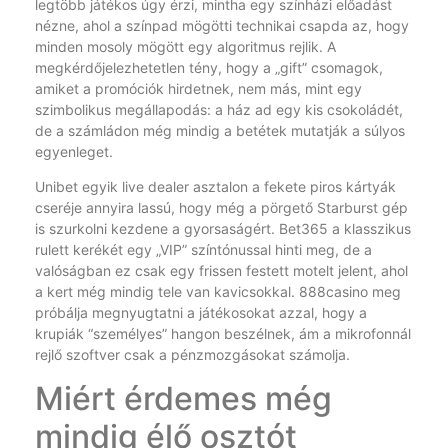
legtöbb játékos úgy érzi, mintha egy színházi előadást
nézne, ahol a színpad mögötti technikai csapda az, hogy
minden mosoly mögött egy algoritmus rejlik. A
megkérdőjelezhetetlen tény, hogy a „gift” csomagok,
amiket a promóciók hirdetnek, nem más, mint egy
szimbolikus megállapodás: a ház ad egy kis csokoládét,
de a számládon még mindig a betétek mutatják a súlyos
egyenleget.
Unibet egyik live dealer asztalon a fekete piros kártyák
cseréje annyira lassú, hogy még a pörgető Starburst gép
is szurkolni kezdene a gyorsaságért. Bet365 a klasszikus
rulett kerékét egy „VIP” színtónussal hinti meg, de a
valóságban ez csak egy frissen festett motelt jelent, ahol
a kert még mindig tele van kavicsokkal. 888casino meg
próbálja megnyugtatni a játékosokat azzal, hogy a
krupiák “személyes” hangon beszélnek, ám a mikrofonnál
rejlő szoftver csak a pénzmozgásokat számolja.
Miért érdemes még
mindig élő osztót