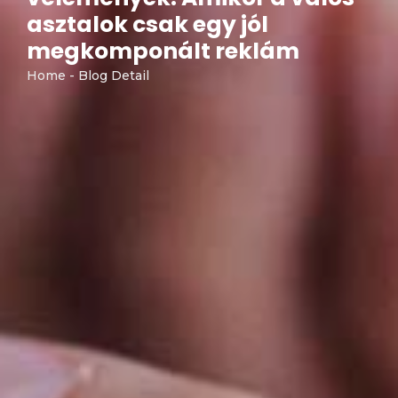
asztalok csak egy jól
megkomponált reklám
Home - Blog Detail