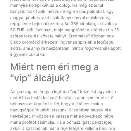
mennyire komplikált ez a dolog. Ha még ez is túl
bonyolultnak tűnik, nézzük meg a valós példákat. Egy
magyar játékos, akit csak Sanyi névvel emlékezünk,
reggelente bejelentkezett a Bet365 oldalára, aktiválta a
50 EUR „gift” bónuszt, majd megpróbálta kitörni azt a 25-
szörös tekerési követelményt. Eredmény? Közben egy
újabb promóció érkezett: ingyenes spin-ek a legújabb
slotra, ami annyira haszontalan, mint a fogorvosnál kapott
ingyenes cukorka.
Miért nem éri meg a
“vip” álcájuk?
Az igazság az, hogy a legtöbb “vip” kezelést egy olcsó
motel friss festékkel való felújítása után sem érné el. A
bónuszokat úgy építik fel, hogy a játékos csak a
hazugságos “inkább játszunk” állapotban hagyja el a
helyiséget, miközben a kassza már a következő hétre
már a profitot számolja. Ha a bónusz igazi pénzt ígér,
akkor a kaszinónak már a feje tetejére kellene kerülni a