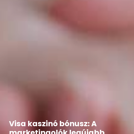
Visa kaszinó bónusz: A
marketingolók legújabb