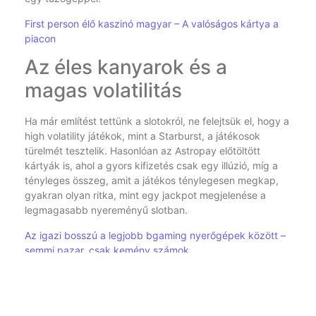
First person élő kaszinó magyar – A valóságos kártya a
piacon
Az éles kanyarok és a
magas volatilitás
Ha már említést tettünk a slotokról, ne felejtsük el, hogy a
high volatility játékok, mint a Starburst, a játékosok
türelmét tesztelik. Hasonlóan az Astropay előtöltött
kártyák is, ahol a gyors kifizetés csak egy illúzió, míg a
tényleges összeg, amit a játékos ténylegesen megkap,
gyakran olyan ritka, mint egy jackpot megjelenése a
legmagasabb nyereményű slotban.
Az igazi bosszú a legjobb bgaming nyerőgépek között –
semmi pazar, csak kemény számok
Legjobb slot kaszinó magyaroknak – a valóság, amit
senki sem akar elmondani
Azonnali befizetés – csak látszólag